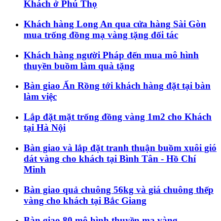
Khách ở Phú Thọ
Khách hàng Long An qua cửa hàng Sài Gòn
mua trống đồng mạ vàng tặng đối tác
Khách hàng người Pháp đến mua mô hình
thuyền buồm làm quà tặng
Bàn giao Ấn Rồng tới khách hàng đặt tại bàn
làm việc
Lắp đặt mặt trống đồng vàng 1m2 cho Khách
tại Hà Nội
Bàn giao và lắp đặt tranh thuận buồm xuôi gió
dát vàng cho khách tại Bình Tân - Hồ Chí
Minh
Bàn giao quả chuông 56kg và giá chuông thếp
vàng cho khách tại Bắc Giang
Bàn giao 80 mô hình thuyền mạ vàng