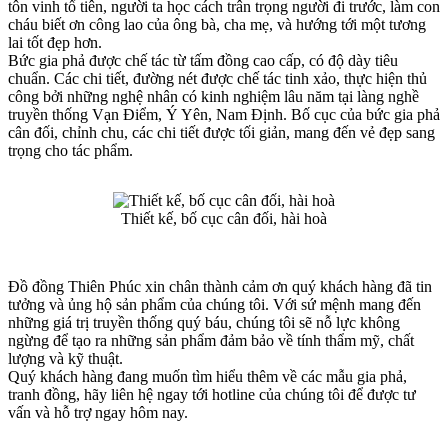
tôn vinh tổ tiên, người ta học cách trân trọng người đi trước, làm con
cháu biết ơn công lao của ông bà, cha mẹ, và hướng tới một tương
lai tốt đẹp hơn.
Bức gia phả được chế tác từ tấm đồng cao cấp, có độ dày tiêu
chuẩn. Các chi tiết, đường nét được chế tác tinh xảo, thực hiện thủ
công bởi những nghệ nhân có kinh nghiệm lâu năm tại làng nghề
truyền thống Vạn Điểm, Ý Yên, Nam Định. Bố cục của bức gia phả
cân đối, chỉnh chu, các chi tiết được tối giản, mang đến vẻ đẹp sang
trọng cho tác phẩm.
Thiết kế, bố cục cân đối, hài hoà
Đồ đồng Thiên Phúc xin chân thành cảm ơn quý khách hàng đã tin
tưởng và ủng hộ sản phẩm của chúng tôi. Với sứ mệnh mang đến
những giá trị truyền thống quý báu, chúng tôi sẽ nỗ lực không
ngừng để tạo ra những sản phẩm đảm bảo về tính thẩm mỹ, chất
lượng và kỹ thuật.
Quý khách hàng đang muốn tìm hiểu thêm về các mẫu gia phả,
tranh đồng, hãy liên hệ ngay tới hotline của chúng tôi để được tư
vấn và hỗ trợ ngay hôm nay.