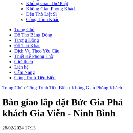
Không Gian Thờ Phật
Không Gian Phòng Khách
Đền Thờ Liệt Sĩ
Công Trình Khác
Trang Chủ
Đồ Thờ Bằng Đồng
Tượng Đồng
Đồ Thờ Khác
Dịch Vụ Theo Yêu Cầu
Thiết Kế Phòng Thờ
Giới thiệu
Liên hệ
Cẩm Nang
Công Trình Tiêu Biểu
Trang Chủ
›
Công Trình Tiêu Biểu
›
Không Gian Phòng Khách
Bàn giao lắp đặt Bức Gia Phả
khách Gia Viễn - Ninh Bình
26/02/2024 17:13