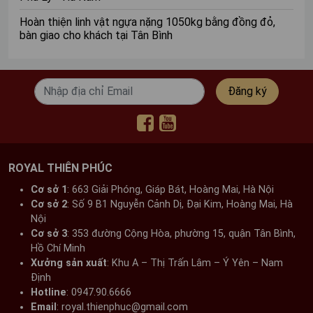
Hoàn thiện linh vật ngựa nặng 1050kg bằng đồng đỏ,
bàn giao cho khách tại Tân Bình
Đăng ký
ROYAL THIÊN PHÚC
Cơ sở 1
: 663 Giải Phóng, Giáp Bát, Hoàng Mai, Hà Nội​
Cơ sở 2
: Số 9 B1 Nguyễn Cảnh Dị, Đại Kim, Hoàng Mai, Hà
Nội​
Cơ sở 3
: 353 đường Cộng Hòa, phường 15, quận Tân Bình,
Hồ Chí Minh
Xưởng sản xuất
: Khu A – Thị Trấn Lâm – Ý Yên – Nam
Định​
Hotline
: 0947.90.6666
Email
: royal.thienphuc@gmail.com