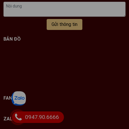
Gửi thông tin
BẢN ĐỒ
FANPAGE
0947.90.6666
ZALO CHAT