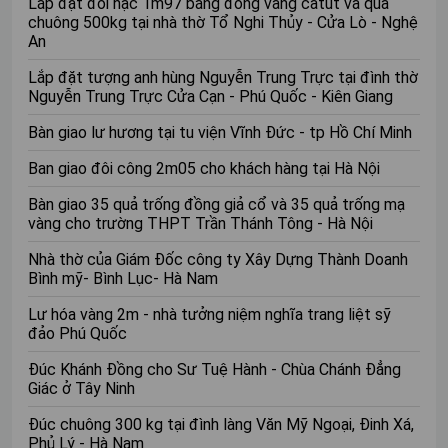
Lắp đặt đôi hạc 1m97 bằng đồng vàng catut và quả
chuông 500kg tại nhà thờ Tổ Nghi Thủy - Cửa Lò - Nghệ
An
Lắp đặt tượng anh hùng Nguyễn Trung Trực tại đình thờ
Nguyễn Trung Trực Cửa Cạn - Phú Quốc - Kiên Giang
Bàn giao lư hương tại tu viện Vĩnh Đức - tp Hồ Chí Minh
Ban giao đôi công 2m05 cho khách hàng tại Hà Nội
Bàn giao 35 quả trống đồng giả cổ và 35 quả trống mạ
vàng cho trường THPT Trần Thánh Tông - Hà Nội
Nhà thờ của Giám Đốc công ty Xây Dựng Thành Doanh
Bình mỹ- Bình Lục- Hà Nam
Lư hóa vàng 2m - nhà tưởng niệm nghĩa trang liệt sỹ
đảo Phú Quốc
Đúc Khánh Đồng cho Sư Tuệ Hành - Chùa Chánh Đẳng
Giác ở Tây Ninh
Đúc chuông 300 kg tại đình làng Văn Mỹ Ngoại, Đinh Xá,
Phủ Lý - Hà Nam