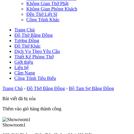
Không Gian Thờ Phật
Không Gian Phòng Khách
Đền Thờ Liệt Sĩ
Công Trình Khác
Trang Chủ
Đồ Thờ Bằng Đồng
Tượng Đồng
Đồ Thờ Khác
Dịch Vụ Theo Yêu Cầu
Thiết Kế Phòng Thờ
Giới thiệu
Liên hệ
Cẩm Nang
Công Trình Tiêu Biểu
Trang Chủ
›
Đồ Thờ Bằng Đồng
›
Bộ Tam Sự Bằng Đồng
Bài viết đã bị xóa
Thêm vào giỏ hàng thành công
Showroom1