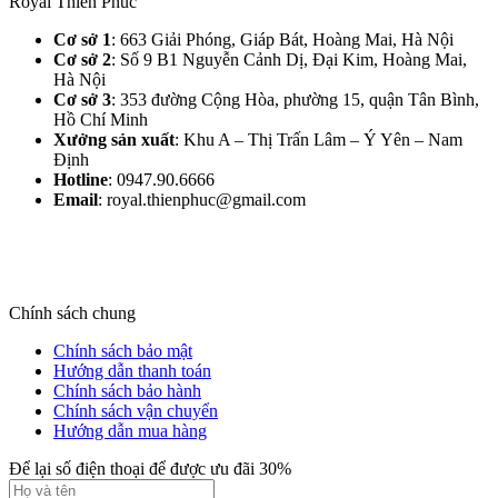
Royal Thiên Phúc
Cơ sở 1
: 663 Giải Phóng, Giáp Bát, Hoàng Mai, Hà Nội​
Cơ sở 2
: Số 9 B1 Nguyễn Cảnh Dị, Đại Kim, Hoàng Mai,
Hà Nội​
Cơ sở 3
: 353 đường Cộng Hòa, phường 15, quận Tân Bình,
Hồ Chí Minh
Xưởng sản xuất
: Khu A – Thị Trấn Lâm – Ý Yên – Nam
Định​
Hotline
: 0947.90.6666
Email
: royal.thienphuc@gmail.com
Chính sách chung
Chính sách bảo mật
Hướng dẫn thanh toán
Chính sách bảo hành
Chính sách vận chuyển
Hướng dẫn mua hàng
Để lại số điện thoại để được ưu đãi 30%