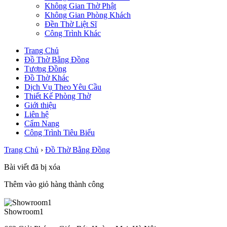
Không Gian Thờ Phật
Không Gian Phòng Khách
Đền Thờ Liệt Sĩ
Công Trình Khác
Trang Chủ
Đồ Thờ Bằng Đồng
Tượng Đồng
Đồ Thờ Khác
Dịch Vụ Theo Yêu Cầu
Thiết Kế Phòng Thờ
Giới thiệu
Liên hệ
Cẩm Nang
Công Trình Tiêu Biểu
Trang Chủ
›
Đồ Thờ Bằng Đồng
Bài viết đã bị xóa
Thêm vào giỏ hàng thành công
Showroom1