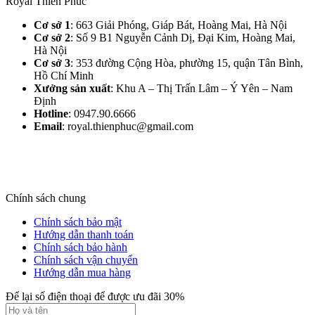
Royal Thiên Phúc
Cơ sở 1
: 663 Giải Phóng, Giáp Bát, Hoàng Mai, Hà Nội​
Cơ sở 2
: Số 9 B1 Nguyễn Cảnh Dị, Đại Kim, Hoàng Mai,
Hà Nội​
Cơ sở 3
: 353 đường Cộng Hòa, phường 15, quận Tân Bình,
Hồ Chí Minh
Xưởng sản xuất
: Khu A – Thị Trấn Lâm – Ý Yên – Nam
Định​
Hotline
: 0947.90.6666
Email
: royal.thienphuc@gmail.com
Chính sách chung
Chính sách bảo mật
Hướng dẫn thanh toán
Chính sách bảo hành
Chính sách vận chuyển
Hướng dẫn mua hàng
Để lại số điện thoại để được ưu đãi 30%