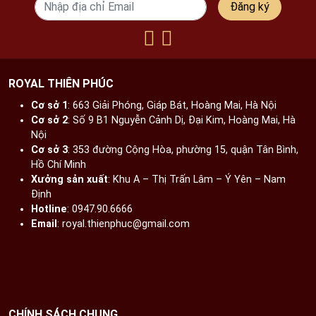
Đăng ký
ROYAL THIÊN PHÚC
Cơ sở 1
: 663 Giải Phóng, Giáp Bát, Hoàng Mai, Hà Nội​
Cơ sở 2
: Số 9 B1 Nguyễn Cảnh Dị, Đại Kim, Hoàng Mai, Hà
Nội​
Cơ sở 3
: 353 đường Cộng Hòa, phường 15, quận Tân Bình,
Hồ Chí Minh
Xưởng sản xuất
: Khu A – Thị Trấn Lâm – Ý Yên – Nam
Định​
Hotline
: 0947.90.6666
Email
: royal.thienphuc@gmail.com
CHÍNH SÁCH CHUNG