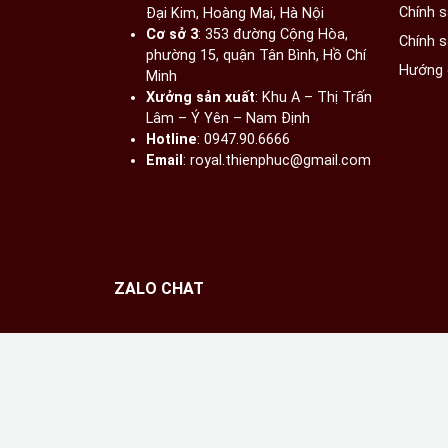
Chính 
Đại Kim, Hoàng Mai, Hà Nội​
Cơ sở 3
: 353 đường Cộng Hòa,
Chính 
phường 15, quận Tân Bình, Hồ Chí
Hướng 
Minh
Xưởng sản xuất
: Khu A – Thị Trấn
Lâm – Ý Yên – Nam Định​
Hotline
: 0947.90.6666
Email
: royal.thienphuc@gmail.com
ZALO CHAT