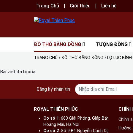
Trang Chủ
Giới thiệu
Liên hệ
ĐỒ THỜ BẰNG ĐỒNG
TƯỢNG ĐỒNG
›
›
TRANG CHỦ
ĐỒ THỜ BẰNG ĐỒNG
LỌ LỤC BÌN
Bài viết đã bị xóa
Đăng ký nhận tin
ROYAL THIÊN PHÚC
CHÍNH
Cơ sở 1
: 663 Giải Phóng, Giáp Bát,
Chính 
Hoàng Mai, Hà Nội​
Hướng 
Cơ sở 2
: Số 9 B1 Nguyễn Cảnh Dị,