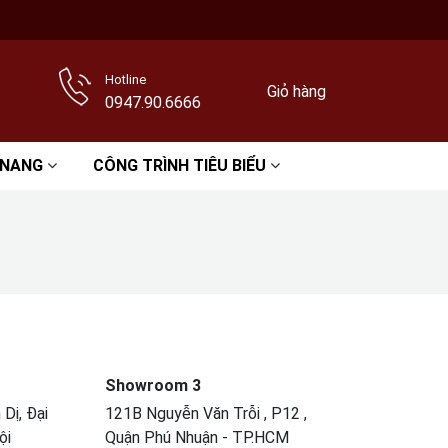
Hotline
Giỏ hàng
0947.90.6666
 NANG
CÔNG TRÌNH TIÊU BIỂU
Showroom 3
Dị, Đại
121B Nguyễn Văn Trỗi , P12 ,
ội
Quận Phú Nhuận - TP.HCM​