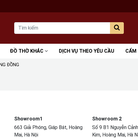
ĐỒ THỜ KHÁC
DỊCH VỤ THEO YÊU CẦU
CẨM
ẰNG ĐỒNG
Showroom1
Showroom 2
663 Giải Phóng, Giáp Bát, Hoàng
Số 9 B1 Nguyễn Cảnh 
Mai, Hà Nội
Kim, Hoàng Mai, Hà N