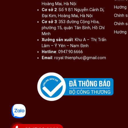
Hoàng Mai, Hà Nội​
Hướng 
Cơ sở 2
: Số 9 B1 Nguyễn Cảnh Dị,
Chính 
Đại Kim, Hoàng Mai, Hà Nội​
Cơ sở 3
: 353 đường Cộng Hòa,
Chính 
phường 15, quận Tân Bình, Hồ Chí
Hướng 
Minh
Xưởng sản xuất
: Khu A – Thị Trấn
Lâm – Ý Yên – Nam Định​
Hotline
: 0947.90.6666
Email
: royal.thienphuc@gmail.com