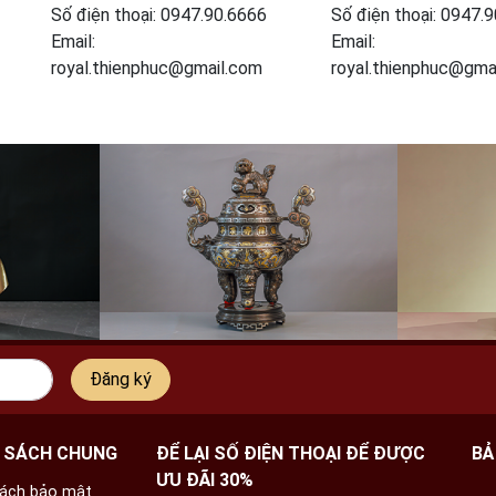
Số điện thoại: 0947.90.6666
Số điện thoại: 0947.
Email:
Email:
royal.thienphuc@gmail.com
royal.thienphuc@gma
Đăng ký
 SÁCH CHUNG
ĐỂ LẠI SỐ ĐIỆN THOẠI ĐỂ ĐƯỢC
BẢ
ƯU ĐÃI 30%
sách bảo mật