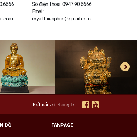
90.6666
Số điện thoại: 0947.90.6666
Email:
il.com
royal.thienphuc@gmail.com
Kết nối với chúng tôi
N ĐỒ
FANPAGE