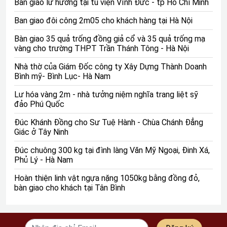
Bàn giao lư hương tại tu viện Vĩnh Đức - tp Hồ Chí Minh
Ban giao đôi công 2m05 cho khách hàng tại Hà Nội
Bàn giao 35 quả trống đồng giả cổ và 35 quả trống mạ
vàng cho trường THPT Trần Thánh Tông - Hà Nội
Nhà thờ của Giám Đốc công ty Xây Dựng Thành Doanh
Bình mỹ- Bình Lục- Hà Nam
Lư hóa vàng 2m - nhà tưởng niệm nghĩa trang liệt sỹ
đảo Phú Quốc
Quân hiệu bằng đồng
Đúc Khánh Đồng cho Sư Tuệ Hành - Chùa Chánh Đẳng
Giác ở Tây Ninh
Chế tác Quốc Huy và Quân Hiệu - niềm tự hào của dân
Đúc chuông 300 kg tại đình làng Văn Mỹ Ngoại, Đinh Xá,
tộc là một trong những công trình tự đáng.
Phủ Lý - Hà Nam
Quốc huy và Quân hiệu tại đồ đồng Thiên Phúc được
chạm hoàn toàn thủ công theo phương pháp truyền
Hoàn thiện linh vật ngựa nặng 1050kg bằng đồng đỏ,
bàn giao cho khách tại Tân Bình
thống, mọi công đoạn đều được thực hiện bằng tay.
Toàn bộ hoa văn quốc huy được chạm nổi và có màu
đồng vàng sáng bóng. Nguyên liệu là loại đồng vàng
nguyên tấm cao cấp, đồng dày tiêu chuẩn 8 rem. Phía