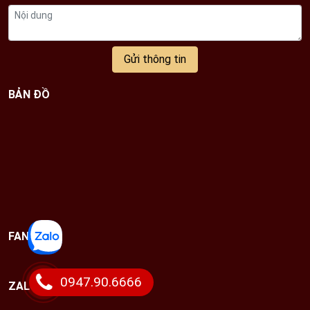
hoàn toàn thủ công, đạt được các tiêu chí về thẩm mỹ
cũng như chất lượng, chắc chắn sẽ làm hài lòng quý
khách hàng.
Gửi thông tin
BẢN ĐỒ
FANPAGE
0947.90.6666
ZALO CHAT