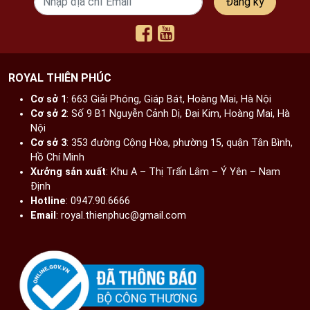
Đăng ký
sau được bố trí khung xương inox rất chắc chắn tạo độ
cứng cố định đảm bảo an toàn tuyệt đối trong thời gian
sử dụng. Sau đó, quốc huy được tiến hành tô nền đỏ bề
mặt và được phun phủ lớn sơn bóng trong suốt 2k.
ROYAL THIÊN PHÚC
Cơ sở 1
: 663 Giải Phóng, Giáp Bát, Hoàng Mai, Hà Nội​
Cơ sở 2
: Số 9 B1 Nguyễn Cảnh Dị, Đại Kim, Hoàng Mai, Hà
Nội​
Cơ sở 3
: 353 đường Cộng Hòa, phường 15, quận Tân Bình,
Hồ Chí Minh
Xưởng sản xuất
: Khu A – Thị Trấn Lâm – Ý Yên – Nam
Định​
Hotline
: 0947.90.6666
Email
: royal.thienphuc@gmail.com