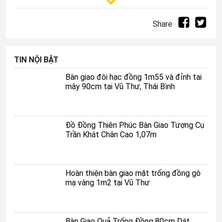
Share
TIN NỘI BẬT
Bàn giao đôi hạc đồng 1m55 và đỉnh tai
mây 90cm tại Vũ Thư, Thái Bình
Quốc huy bằng đồng
Đồ Đồng Thiên Phúc Bàn Giao Tượng Cụ
Trần Khát Chân Cao 1,07m
Quân hiệu là biểu tượng đại diện cho một tổ chức quân
sự, như quân đội hoặc lực lượng vũ trang. Nó thường
được sử dụng trên các cờ, huy hiệu, áo đồng phục, và
Hoàn thiện bàn giao mặt trống đồng gò
các dụng cụ quân sự khác. Quân hiệu thể hiện nhận dạng
mạ vàng 1m2 tại Vũ Thư
và cung cấp thông tin về đơn vị quân sự đó.
Quân hiệu giúp nhận dạng và phân biệt các đơn vị quân
sự trong cùng một tổ chức, đồng thời tạo sự thống
Bàn Giao Quả Trống Đồng 80cm Dát