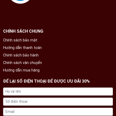
CHÍNH SÁCH CHUNG
Chính sách bảo mật
Hướng dẫn thanh toán
Chính sách bảo hành
Chính sách vận chuyển
Quân hiệu bằng đồng
Hướng dẫn mua hàng
ĐỂ LẠI SỐ ĐIỆN THOẠI ĐỂ ĐƯỢC ƯU ĐÃI 30%
Đồ đồng Thiên Phúc xin chân thành cảm ơn quý khách
hàng đã tin tưởng và giao nhiệm vụ chế tác Quốc huy
1m80 và Quân hiệu 1m cho đơn vị chúng tôi thi công và
hoàn thành. Chúng tôi đảm bảo sản phẩm được chế tác
đúng quy trình, sử dụng nguyên liệu tốt nhất, sản xuất