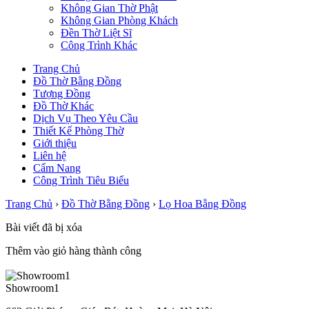
Không Gian Thờ Phật
Không Gian Phòng Khách
Đền Thờ Liệt Sĩ
Công Trình Khác
Trang Chủ
Đồ Thờ Bằng Đồng
Tượng Đồng
Đồ Thờ Khác
Dịch Vụ Theo Yêu Cầu
Thiết Kế Phòng Thờ
Giới thiệu
Liên hệ
Cẩm Nang
Công Trình Tiêu Biểu
Trang Chủ
›
Đồ Thờ Bằng Đồng
›
Lọ Hoa Bằng Đồng
Bài viết đã bị xóa
Thêm vào giỏ hàng thành công
Showroom1