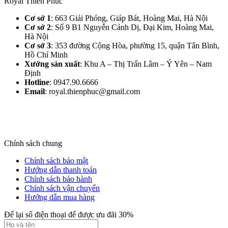
Royal Thiên Phúc
Cơ sở 1
: 663 Giải Phóng, Giáp Bát, Hoàng Mai, Hà Nội​
Cơ sở 2
: Số 9 B1 Nguyễn Cảnh Dị, Đại Kim, Hoàng Mai,
Hà Nội​
Cơ sở 3
: 353 đường Cộng Hòa, phường 15, quận Tân Bình,
Hồ Chí Minh
Xưởng sản xuất
: Khu A – Thị Trấn Lâm – Ý Yên – Nam
Định​
Hotline
: 0947.90.6666
Email
: royal.thienphuc@gmail.com
Chính sách chung
Chính sách bảo mật
Hướng dẫn thanh toán
Chính sách bảo hành
Chính sách vận chuyển
Hướng dẫn mua hàng
Để lại số điện thoại để được ưu đãi 30%