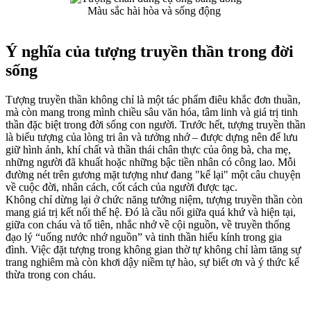
Màu sắc hài hòa và sống động
Ý nghĩa của tượng truyền thần trong đời
sống
Tượng truyền thần không chỉ là một tác phẩm điêu khắc đơn thuần,
mà còn mang trong mình chiều sâu văn hóa, tâm linh và giá trị tinh
thần đặc biệt trong đời sống con người. Trước hết, tượng truyền thần
là biểu tượng của lòng tri ân và tưởng nhớ – được dựng nên để lưu
giữ hình ảnh, khí chất và thần thái chân thực của ông bà, cha mẹ,
những người đã khuất hoặc những bậc tiền nhân có công lao. Mỗi
đường nét trên gương mặt tượng như đang "kể lại" một câu chuyện
về cuộc đời, nhân cách, cốt cách của người được tạc.
Không chỉ dừng lại ở chức năng tưởng niệm, tượng truyền thần còn
mang giá trị kết nối thế hệ. Đó là cầu nối giữa quá khứ và hiện tại,
giữa con cháu và tổ tiên, nhắc nhở về cội nguồn, về truyền thống
đạo lý “uống nước nhớ nguồn” và tinh thần hiếu kính trong gia
đình. Việc đặt tượng trong không gian thờ tự không chỉ làm tăng sự
trang nghiêm mà còn khơi dậy niềm tự hào, sự biết ơn và ý thức kế
thừa trong con cháu.