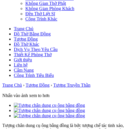
Không Gian Thờ Phật
Không Gian Phòng Khách
Đền Thờ Liệt Sĩ
Công Trình Khác
Trang Chủ
Đồ Thờ Bằng Đồng
Tượng Đồng
Đồ Thờ Khác
Dịch Vụ Theo Yêu Cầu
Thiết Kế Phòng Thờ
Giới thiệu
Liên hệ
Cẩm Nang
Công Trình Tiêu Biểu
Trang Chủ
›
Tượng Đồng
›
Tượng Truyền Thần
Nhấn vào ảnh xem to hơn
Tượng chân dung cụ ông bằng đồng là bức tượng chế tác tinh xảo,