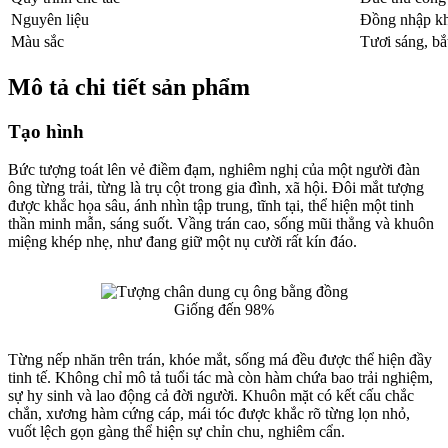
Nguyên liệu
Đồng nhập kh
Màu sắc
Tươi sáng, bắ
Mô tả chi tiết sản phẩm
Tạo hình
Bức tượng toát lên vẻ điềm đạm, nghiêm nghị của một người đàn
ông từng trải, từng là trụ cột trong gia đình, xã hội. Đôi mắt tượng
được khắc họa sâu, ánh nhìn tập trung, tĩnh tại, thể hiện một tinh
thần minh mẫn, sáng suốt. Vầng trán cao, sống mũi thẳng và khuôn
miệng khép nhẹ, như đang giữ một nụ cười rất kín đáo.
Giống đến 98%
Từng nếp nhăn trên trán, khóe mắt, sống má đều được thể hiện đầy
tinh tế. Không chỉ mô tả tuổi tác mà còn hàm chứa bao trải nghiệm,
sự hy sinh và lao động cả đời người. Khuôn mặt có kết cấu chắc
chắn, xương hàm cứng cáp, mái tóc được khắc rõ từng lọn nhỏ,
vuốt lệch gọn gàng thể hiện sự chỉn chu, nghiêm cẩn.