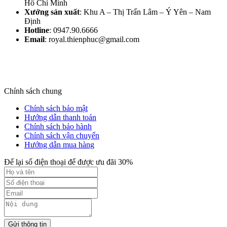
Hồ Chí Minh
Xưởng sản xuất
: Khu A – Thị Trấn Lâm – Ý Yên – Nam
Định​
Hotline
: 0947.90.6666
Email
: royal.thienphuc@gmail.com
Chính sách chung
Chính sách bảo mật
Hướng dẫn thanh toán
Chính sách bảo hành
Chính sách vận chuyển
Hướng dẫn mua hàng
Để lại số điện thoại để được ưu đãi 30%
Gửi thông tin