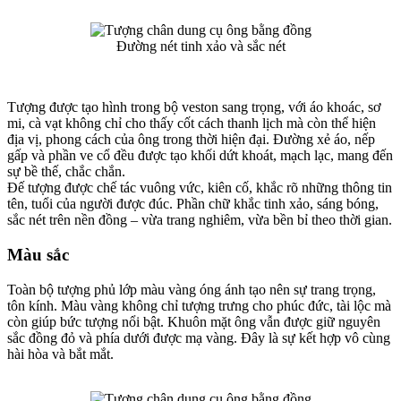
Đường nét tinh xảo và sắc nét
Tượng được tạo hình trong bộ veston sang trọng, với áo khoác, sơ
mi, cà vạt không chỉ cho thấy cốt cách thanh lịch mà còn thể hiện
địa vị, phong cách của ông trong thời hiện đại. Đường xẻ áo, nếp
gấp và phần ve cổ đều được tạo khối dứt khoát, mạch lạc, mang đến
sự bề thế, chắc chắn.
Đế tượng được chế tác vuông vức, kiên cố, khắc rõ những thông tin
tên, tuổi của người được đúc. Phần chữ khắc tinh xảo, sáng bóng,
sắc nét trên nền đồng – vừa trang nghiêm, vừa bền bỉ theo thời gian.
Màu sắc
Toàn bộ tượng phủ lớp màu vàng óng ánh tạo nên sự trang trọng,
tôn kính. Màu vàng không chỉ tượng trưng cho phúc đức, tài lộc mà
còn giúp bức tượng nổi bật. Khuôn mặt ông vẫn được giữ nguyên
sắc đồng đỏ và phía dưới được mạ vàng. Đây là sự kết hợp vô cùng
hài hòa và bắt mắt.