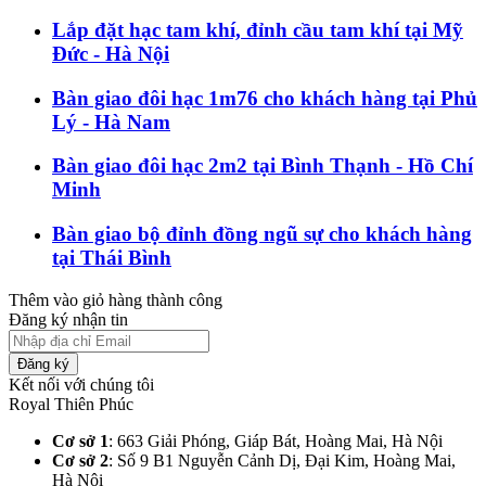
Lắp đặt hạc tam khí, đỉnh cầu tam khí tại Mỹ
Đức - Hà Nội
Bàn giao đôi hạc 1m76 cho khách hàng tại Phủ
Lý - Hà Nam
Bàn giao đôi hạc 2m2 tại Bình Thạnh - Hồ Chí
Minh
Bàn giao bộ đỉnh đồng ngũ sự cho khách hàng
tại Thái Bình
Thêm vào giỏ hàng thành công
Đăng ký nhận tin
Đăng ký
Kết nối với chúng tôi
Royal Thiên Phúc
Cơ sở 1
: 663 Giải Phóng, Giáp Bát, Hoàng Mai, Hà Nội​
Cơ sở 2
: Số 9 B1 Nguyễn Cảnh Dị, Đại Kim, Hoàng Mai,
Hà Nội​