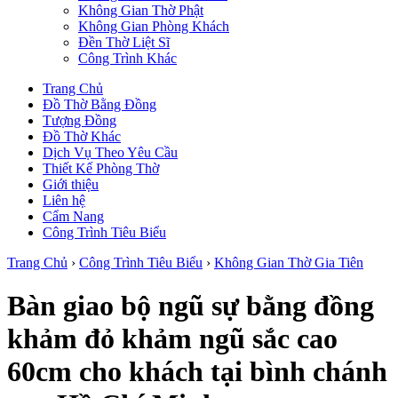
Không Gian Thờ Phật
Không Gian Phòng Khách
Đền Thờ Liệt Sĩ
Công Trình Khác
Trang Chủ
Đồ Thờ Bằng Đồng
Tượng Đồng
Đồ Thờ Khác
Dịch Vụ Theo Yêu Cầu
Thiết Kế Phòng Thờ
Giới thiệu
Liên hệ
Cẩm Nang
Công Trình Tiêu Biểu
Trang Chủ
›
Công Trình Tiêu Biểu
›
Không Gian Thờ Gia Tiên
Bàn giao bộ ngũ sự bằng đồng
khảm đỏ khảm ngũ sắc cao
60cm cho khách tại bình chánh