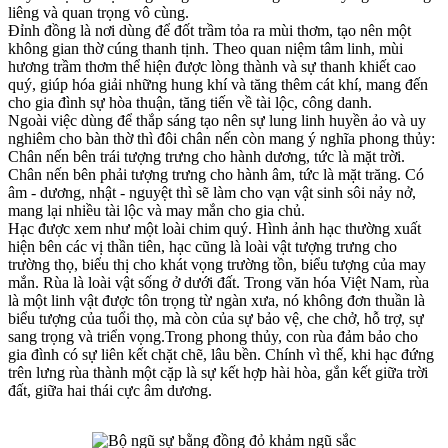
liêng và quan trọng vô cùng.
Đỉnh đồng là nơi dùng để đốt trầm tỏa ra mùi thơm, tạo nên một
không gian thờ cúng thanh tịnh. Theo quan niệm tâm linh, mùi
hương trầm thơm thể hiện được lòng thành và sự thanh khiết cao
quý, giúp hóa giải những hung khí và tăng thêm cát khí, mang đến
cho gia đình sự hòa thuận, tăng tiến về tài lộc, công danh.
Ngoài việc dùng để thắp sáng tạo nên sự lung linh huyền ảo và uy
nghiêm cho bàn thờ thì đôi chân nến còn mang ý nghĩa phong thủy:
Chân nến bên trái tượng trưng cho hành dương, tức là mặt trời.
Chân nến bên phải tượng trưng cho hành âm, tức là mặt trăng. Có
âm - dương, nhật - nguyệt thì sẽ làm cho vạn vật sinh sôi nảy nở,
mang lại nhiều tài lộc và may mắn cho gia chủ.
Hạc được xem như một loài chim quý. Hình ảnh hạc thường xuất
hiện bên các vị thần tiên, hạc cũng là loài vật tượng trưng cho
trường thọ, biểu thị cho khát vọng trường tồn, biểu tượng của may
mắn. Rùa là loài vật sống ở dưới đất. Trong văn hóa Việt Nam, rùa
là một linh vật được tôn trọng từ ngàn xưa, nó không đơn thuần là
biểu tượng của tuổi thọ, mà còn của sự bảo vệ, che chở, hỗ trợ, sự
sang trọng và triển vọng.Trong phong thủy, con rùa đảm bảo cho
gia đình có sự liên kết chặt chẽ, lâu bền. Chính vì thế, khi hạc đứng
trên lưng rùa thành một cặp là sự kết hợp hài hòa, gắn kết giữa trời
đất, giữa hai thái cực âm dương.