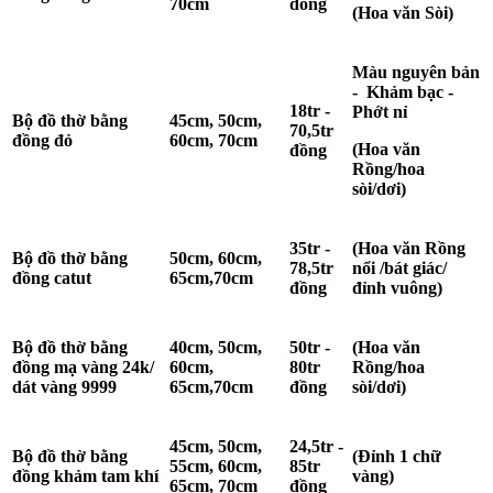
70cm
đồng
(Hoa văn Sòi)
Màu nguyên bản
- Khảm bạc -
18tr -
Phớt nỉ
Bộ đồ thờ bằng
45cm, 50cm,
70,5tr
đồng đỏ
60cm, 70cm
(Hoa văn
đồng
Rồng/hoa
sòi/dơi)
35tr -
(Hoa văn Rồng
Bộ đồ thờ bằng
50cm, 60cm,
78,5tr
nổi /bát giác/
đồng catut
65cm,70cm
đồng
đỉnh vuông)
Bộ đồ thờ bằng
40cm, 50cm,
50tr -
(Hoa văn
đồng mạ vàng 24k/
60cm,
80tr
Rồng/hoa
dát vàng 9999
65cm,70cm
đồng
sòi/dơi)
45cm, 50cm,
24,5tr -
Bộ đồ thờ bằng
(Đỉnh 1 chữ
55cm, 60cm,
85tr
đồng khảm tam khí
vàng)
65cm, 70cm
đồng