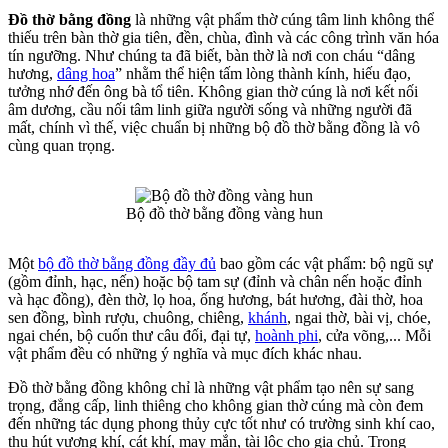
Đồ thờ bằng đồng
là những vật phẩm thờ cúng tâm linh không thể
thiếu trên bàn thờ gia tiên, đền, chùa, đình và các công trình văn hóa
tín ngưỡng. Như chúng ta đã biết, bàn thờ là nơi con cháu “dâng
hương,
dâng hoa
” nhằm thể hiện tấm lòng thành kính, hiếu đạo,
tưởng nhớ đến ông bà tổ tiên. Không gian thờ cúng là nơi kết nối
âm dương, cầu nối tâm linh giữa người sống và những người đã
mất, chính vì thế, việc chuẩn bị những bộ đồ thờ bằng đồng là vô
cùng quan trọng.
Bộ đồ thờ bằng đồng vàng hun
Một
bộ đồ thờ bằng đồng đầy đủ
bao gồm các vật phẩm: bộ ngũ sự
(gồm đỉnh, hạc, nến) hoặc bộ tam sự (đỉnh và chân nến hoặc đỉnh
và hạc đồng), đèn thờ, lọ hoa, ống hương, bát hương, đài thờ, hoa
sen đồng, bình rượu, chuông, chiêng,
khánh
, ngai thờ, bài vị, chóe,
ngai chén, bộ cuốn thư câu đối, đại tự,
hoành phi
, cửa võng,... Mỗi
vật phẩm đều có những ý nghĩa và mục đích khác nhau.
Đồ thờ bằng đồng không chỉ là những vật phẩm tạo nên sự sang
trọng, đẳng cấp, linh thiêng cho không gian thờ cúng mà còn đem
đến những tác dụng phong thủy cực tốt như có trường sinh khí cao,
thu hút vượng khí, cát khí, may mắn, tài lộc cho gia chủ. Trong