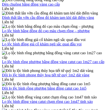
Đèn chuông bằng đồng vàng cao cấp
Liên hệ
Đỉnh thất lân vờn cầu đồng đỏ khảm tam khí dát điểm vàng
Liên hệ
Lọ lộc bình bằng đồng đỏ cạo màu chạm rồng – phượng
Liên hệ
Lọ lộc bình đồng giả cổ khảm ngũ sắc quai đầu voi
Liên hệ
Lọ lộc bình rồng phượng bằng đồng vàng catut cao 1m27 cao cấp
Liên hệ
Đôi lọ lộc bình phong thủy họa tiết tứ quý 1m2 dát vàng
Liên hệ
Đôi lọ lộc bình rồng phượng bằng đồng catut cao 1m5
Liên hệ
Lọ lộc bình đồng vàng catut chạm rồng cao 1m47 tinh xảo
Liên hệ