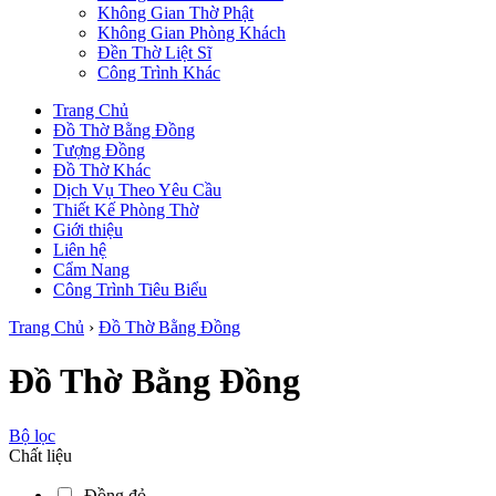
Không Gian Thờ Phật
Không Gian Phòng Khách
Đền Thờ Liệt Sĩ
Công Trình Khác
Trang Chủ
Đồ Thờ Bằng Đồng
Tượng Đồng
Đồ Thờ Khác
Dịch Vụ Theo Yêu Cầu
Thiết Kế Phòng Thờ
Giới thiệu
Liên hệ
Cẩm Nang
Công Trình Tiêu Biểu
Trang Chủ
›
Đồ Thờ Bằng Đồng
Đồ Thờ Bằng Đồng
Bộ lọc
Chất liệu
Đồng đỏ