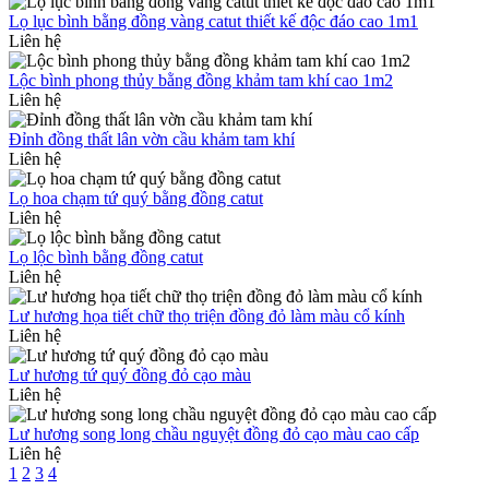
Lọ lục bình bằng đồng vàng catut thiết kế độc đáo cao 1m1
Liên hệ
Lộc bình phong thủy bằng đồng khảm tam khí cao 1m2
Liên hệ
Đỉnh đồng thất lân vờn cầu khảm tam khí
Liên hệ
Lọ hoa chạm tứ quý bằng đồng catut
Liên hệ
Lọ lộc bình bằng đồng catut
Liên hệ
Lư hương họa tiết chữ thọ triện đồng đỏ làm màu cổ kính
Liên hệ
Lư hương tứ quý đồng đỏ cạo màu
Liên hệ
Lư hương song long chầu nguyệt đồng đỏ cạo màu cao cấp
Liên hệ
1
2
3
4