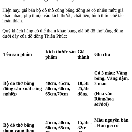
Hiện nay, giá bán bộ đồ thờ cúng bằng đồng sẽ có nhiều mức giá
khác nhau, phụ thuộc vào kích thước, chất liệu, hình thức chế tác
hoàn thiện.
Quý khách hàng có thể tham khảo bảng giá bộ đồ thờ bằng đồng
dưới đây của đồ đồng Thiên Phúc:
Kích thước sản
Giá
Tên sản phẩm
Ghi chú
phẩm
thành
Có 3 màu: Vàng
bóng, Vàng đậm,
Bộ đồ thờ bằng
40cm, 45cm,
10,5tr -
2 màu
đồng sản xuất công
50cm, 60cm,
25,5tr
(Hoa văn
nghiệp
65cm,70cm
đồng
Rồng/hoa
sòi/dơi)
Màu nguyên bản
45cm, 50cm,
15,5tr -
Bộ đồ thờ bằng
- Hun giả cổ
60cm, 65cm,
32tr
đồng vàng thau