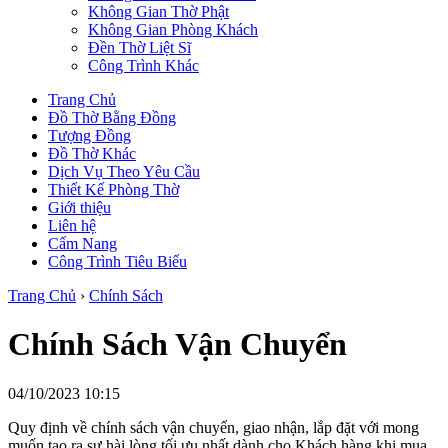
Không Gian Thờ Phật
Không Gian Phòng Khách
Đền Thờ Liệt Sĩ
Công Trình Khác
Trang Chủ
Đồ Thờ Bằng Đồng
Tượng Đồng
Đồ Thờ Khác
Dịch Vụ Theo Yêu Cầu
Thiết Kế Phòng Thờ
Giới thiệu
Liên hệ
Cẩm Nang
Công Trình Tiêu Biểu
Trang Chủ
›
Chính Sách
Chính Sách Vận Chuyển
04/10/2023 10:15
Quy định về chính sách vận chuyển, giao nhận, lắp đặt với mong
muốn tạo ra sự hài lòng tối ưu nhất dành cho Khách hàng khi mua