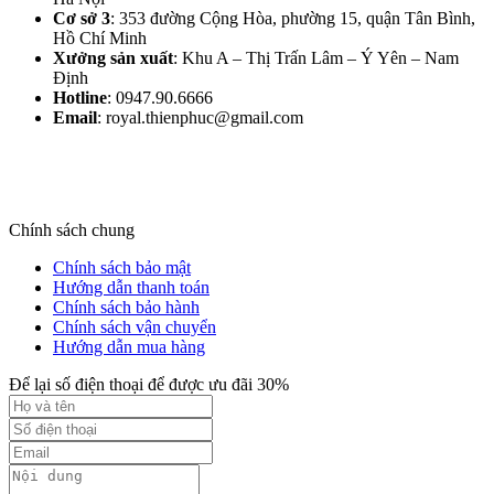
Cơ sở 3
: 353 đường Cộng Hòa, phường 15, quận Tân Bình,
Hồ Chí Minh
Xưởng sản xuất
: Khu A – Thị Trấn Lâm – Ý Yên – Nam
Định​
Hotline
: 0947.90.6666
Email
: royal.thienphuc@gmail.com
Chính sách chung
Chính sách bảo mật
Hướng dẫn thanh toán
Chính sách bảo hành
Chính sách vận chuyển
Hướng dẫn mua hàng
Để lại số điện thoại để được ưu đãi 30%