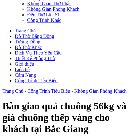
Không Gian Thờ Phật
Không Gian Phòng Khách
Đền Thờ Liệt Sĩ
Công Trình Khác
Trang Chủ
Đồ Thờ Bằng Đồng
Tượng Đồng
Đồ Thờ Khác
Dịch Vụ Theo Yêu Cầu
Thiết Kế Phòng Thờ
Giới thiệu
Liên hệ
Cẩm Nang
Công Trình Tiêu Biểu
Trang Chủ
›
Công Trình Tiêu Biểu
›
Không Gian Phòng Khách
Bàn giao quả chuông 56kg và
giá chuông thếp vàng cho
khách tại Bắc Giang