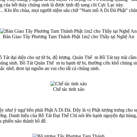
 của hết thảy chúng sinh là được tịnh độ sang cõi Cực Lạc này.
.... Khi lên chùa, mọi người niệm sáu chữ "Nam mô A Di Đà Phật" chín
Bàn Giao Tây Phương Tam Thánh Phật 1m2 cho Thầy tại Nghệ An
Tát đại diện cho sự từ bi, độ lượng. Quán Thế m Bồ Tát tay trái cầm 
 chúng sinh. Bồ Tát Quán Thế m tu hạnh từ bi, thường cứu khổ chúng 
hắc nhở, đem lại nguồn an vui cho tất cả chúng sinh.
Chế tác tinh xảo
 như ý ngự bên phải Phật A Di Đà. Đây là vị Phật tượng trưng cho sự t
ờng. Danh hiệu của Bồ Tát Đại Thế Chí nói lên hạnh nguyện đại hùng, đạ
a phiền não thành bồ đề.