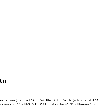
An
trí Trung Tâm là tượng Đức Phật A Di Đà - Ngài là vị Phật được
nh sáng vô lượng.Phật A Di Đà làm giáo chủ cõi Tây Phương Cực