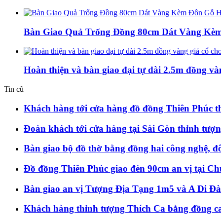
Bàn Giao Quả Trống Đồng 80cm Dát Vàng Kèm
Hoàn thiện và bàn giao đại tự dài 2.5m đồng và
Tin cũ
Khách hàng tới cửa hàng đồ đồng Thiên Phúc 
Đoàn khách tới cửa hàng tại Sài Gòn thỉnh t
Bàn giao bộ đồ thờ bằng đồng hai công nghệ, 
Đồ đồng Thiên Phúc giao đèn 90cm an vị tại Chù
Bàn giao an vị Tượng Địa Tạng 1m5 và A Di Đà
Khách hàng thỉnh tượng Thích Ca bằng đồng c