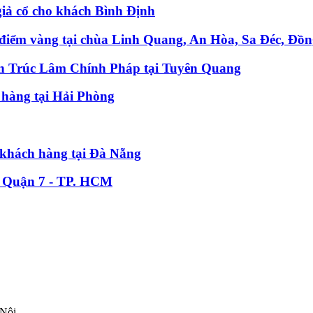
iả cổ cho khách Bình Định
điểm vàng tại chùa Linh Quang, An Hòa, Sa Đéc, Đồ
iện Trúc Lâm Chính Pháp tại Tuyên Quang
 hàng tại Hải Phòng
 khách hàng tại Đà Nẵng
ại Quận 7 - TP. HCM
Nội​