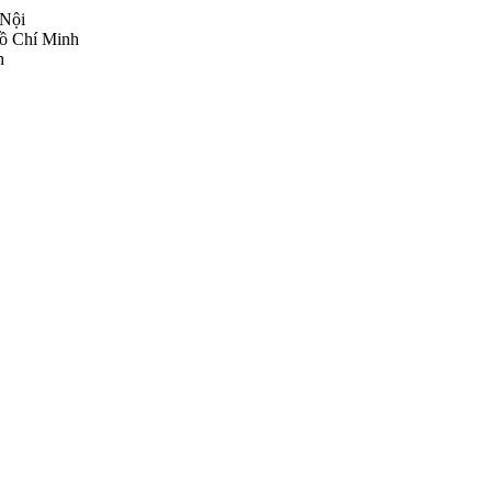
Nội​
Hồ Chí Minh
​