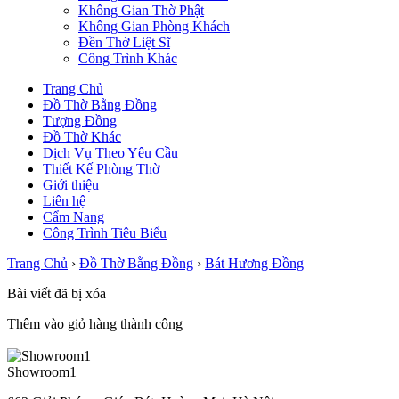
Không Gian Thờ Phật
Không Gian Phòng Khách
Đền Thờ Liệt Sĩ
Công Trình Khác
Trang Chủ
Đồ Thờ Bằng Đồng
Tượng Đồng
Đồ Thờ Khác
Dịch Vụ Theo Yêu Cầu
Thiết Kế Phòng Thờ
Giới thiệu
Liên hệ
Cẩm Nang
Công Trình Tiêu Biểu
Trang Chủ
›
Đồ Thờ Bằng Đồng
›
Bát Hương Đồng
Bài viết đã bị xóa
Thêm vào giỏ hàng thành công
Showroom1