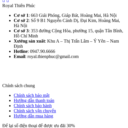
Royal Thiên Phúc
Cơ sở 1
: 663 Giải Phóng, Giáp Bát, Hoàng Mai, Hà Nội​
Cơ sở 2
: Số 9 B1 Nguyễn Cảnh Dị, Đại Kim, Hoàng Mai,
Hà Nội​
Cơ sở 3
: 353 đường Cộng Hòa, phường 15, quận Tân Bình,
Hồ Chí Minh
Xưởng sản xuất
: Khu A – Thị Trấn Lâm – Ý Yên – Nam
Định​
Hotline
: 0947.90.6666
Email
: royal.thienphuc@gmail.com
Chính sách chung
Chính sách bảo mật
Hướng dẫn thanh toán
Chính sách bảo hành
Chính sách vận chuyển
Hướng dẫn mua hàng
Để lại số điện thoại để được ưu đãi 30%