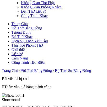
Không Gian Thờ Phật
Không Gian Phòng Khách
Đền Thờ Liệt Sĩ
Công Trình Khác
Trang Chủ
Đồ Thờ Bằng Đồng
Tượng Đồng
Đồ Thờ Khác
Dịch Vụ Theo Yêu Cầu
Thiết Kế Phòng Thờ
Giới thiệu
Liên hệ
Cẩm Nang
Công Trình Tiêu Biểu
Trang Chủ
›
Đồ Thờ Bằng Đồng
›
Bộ Tam Sự Bằng Đồng
Bài viết đã bị xóa
Thêm vào giỏ hàng thành công
Showroom1