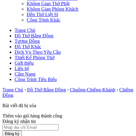
Không Gian Thờ Phật
Không Gian Phòng Khách
Đền Thờ Liệt Sĩ
Công Trình Khác
Trang Chủ
Đồ Thờ Bằng Đồng
Tượng Đồng
Đồ Thờ Khác
Dịch Vụ Theo Yêu Cầu
Thiết Kế Phòng Thờ
Giới thiệu
Liên hệ
Cẩm Nang
Công Trình Tiêu Biểu
Trang Chủ
›
Đồ Thờ Bằng Đồng
›
Chuông-Chiêng-Khánh
›
Chiêng
Đồng
Bài viết đã bị xóa
Thêm vào giỏ hàng thành công
Đăng ký nhận tin
Đăng ký