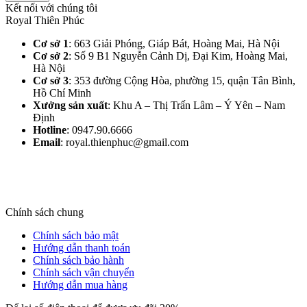
Kết nối với chúng tôi
Royal Thiên Phúc
Cơ sở 1
: 663 Giải Phóng, Giáp Bát, Hoàng Mai, Hà Nội​
Cơ sở 2
: Số 9 B1 Nguyễn Cảnh Dị, Đại Kim, Hoàng Mai,
Hà Nội​
Cơ sở 3
: 353 đường Cộng Hòa, phường 15, quận Tân Bình,
Hồ Chí Minh
Xưởng sản xuất
: Khu A – Thị Trấn Lâm – Ý Yên – Nam
Định​
Hotline
: 0947.90.6666
Email
: royal.thienphuc@gmail.com
Chính sách chung
Chính sách bảo mật
Hướng dẫn thanh toán
Chính sách bảo hành
Chính sách vận chuyển
Hướng dẫn mua hàng