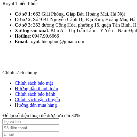
Royal Thiên Phúc
Cơ sở 1
: 663 Giải Phóng, Giáp Bát, Hoàng Mai, Hà Nội​
Cơ sở 2
: Số 9 B1 Nguyễn Cảnh Dị, Đại Kim, Hoàng Mai, Hà 
Cơ sở 3
: 353 đường Cộng Hòa, phường 15, quận Tân Bình, 
Xưởng sản xuất
: Khu A – Thị Trấn Lâm – Ý Yên – Nam Định
Hotline
: 0947.90.6666
Email
: royal.thienphuc@gmail.com
Chính sách chung
Chính sách bảo mật
Hướng dẫn thanh toán
Chính sách bảo hành
Chính sách vận chuyển
Hướng dẫn mua hàng
Để lại số điện thoại để được ưu đãi 30%