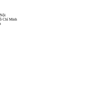
Nội​
Hồ Chí Minh
​