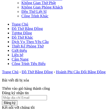
Không Gian Thờ Phật
Không Gian Phòng Khách
Đền Thờ Liệt Sĩ
Công Trình Khác
Trang Chủ
Đồ Thờ Bằng Đồng
Tượng Đồng
Đồ Thờ Khác
Dịch Vụ Theo Yêu Cầu
Thiết Kế Phòng Thờ
Giới thiệu
Liên hệ
Cẩm Nang
Công Trình Tiêu Biểu
Trang Chủ
›
Đồ Thờ Bằng Đồng
›
Hoành Phi Câu Đối Bằng Đồng
Bài viết đã bị xóa
Thêm vào giỏ hàng thành công
Đăng ký nhận tin
Đăng ký
Kết nối với chúng tôi