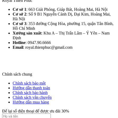
Royal Thiên Phúc
Cơ sở 1
: 663 Giải Phóng, Giáp Bát, Hoàng Mai, Hà Nội​
Cơ sở 2
: Số 9 B1 Nguyễn Cảnh Dị, Đại Kim, Hoàng Mai,
Hà Nội​
Cơ sở 3
: 353 đường Cộng Hòa, phường 15, quận Tân Bình,
Hồ Chí Minh
Xưởng sản xuất
: Khu A – Thị Trấn Lâm – Ý Yên – Nam
Định​
Hotline
: 0947.90.6666
Email
: royal.thienphuc@gmail.com
Chính sách chung
Chính sách bảo mật
Hướng dẫn thanh toán
Chính sách bảo hành
Chính sách vận chuyển
Hướng dẫn mua hàng
Để lại số điện thoại để được ưu đãi 30%