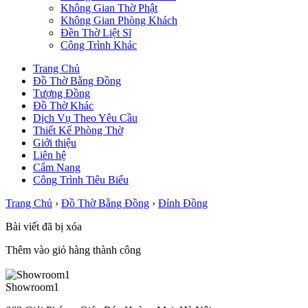
Không Gian Thờ Phật
Không Gian Phòng Khách
Đền Thờ Liệt Sĩ
Công Trình Khác
Trang Chủ
Đồ Thờ Bằng Đồng
Tượng Đồng
Đồ Thờ Khác
Dịch Vụ Theo Yêu Cầu
Thiết Kế Phòng Thờ
Giới thiệu
Liên hệ
Cẩm Nang
Công Trình Tiêu Biểu
Trang Chủ
›
Đồ Thờ Bằng Đồng
›
Đỉnh Đồng
Bài viết đã bị xóa
Thêm vào giỏ hàng thành công
Showroom1