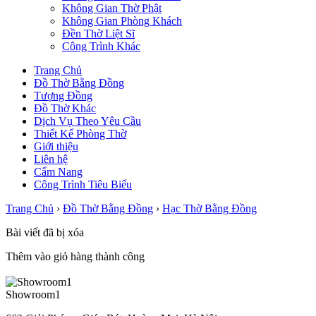
Không Gian Thờ Phật
Không Gian Phòng Khách
Đền Thờ Liệt Sĩ
Công Trình Khác
Trang Chủ
Đồ Thờ Bằng Đồng
Tượng Đồng
Đồ Thờ Khác
Dịch Vụ Theo Yêu Cầu
Thiết Kế Phòng Thờ
Giới thiệu
Liên hệ
Cẩm Nang
Công Trình Tiêu Biểu
Trang Chủ
›
Đồ Thờ Bằng Đồng
›
Hạc Thờ Bằng Đồng
Bài viết đã bị xóa
Thêm vào giỏ hàng thành công
Showroom1