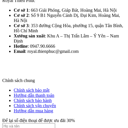
Royal Thiên Phúc
Cơ sở 1
: 663 Giải Phóng, Giáp Bát, Hoàng Mai, Hà Nội​
Cơ sở 2
: Số 9 B1 Nguyễn Cảnh Dị, Đại Kim, Hoàng Mai,
Hà Nội​
Cơ sở 3
: 353 đường Cộng Hòa, phường 15, quận Tân Bình,
Hồ Chí Minh
Xưởng sản xuất
: Khu A – Thị Trấn Lâm – Ý Yên – Nam
Định​
Hotline
: 0947.90.6666
Email
: royal.thienphuc@gmail.com
Chính sách chung
Chính sách bảo mật
Hướng dẫn thanh toán
Chính sách bảo hành
Chính sách vận chuyển
Hướng dẫn mua hàng
Để lại số điện thoại để được ưu đãi 30%