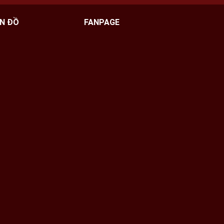
N ĐỒ
FANPAGE