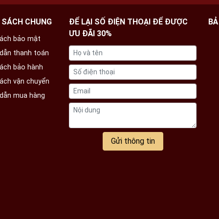
 SÁCH CHUNG
ĐỂ LẠI SỐ ĐIỆN THOẠI ĐỂ ĐƯỢC
BẢ
ƯU ĐÃI 30%
sách bảo mật
dẫn thanh toán
sách bảo hành
sách vận chuyển
dẫn mua hàng
Gửi thông tin
tứ quý bằng đồng
ua bộ đồ thờ bằng đồng cao cấp, liên hệ ngay tới
trợ ngay hôm nay!