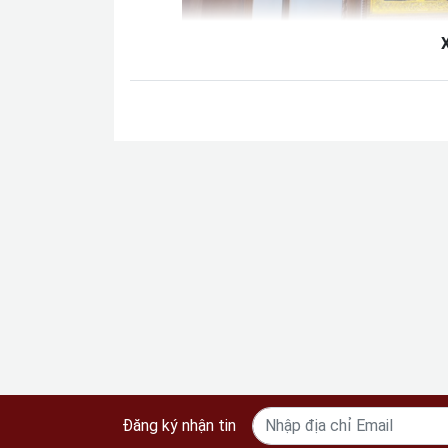
Tranh vinh
Nhắc đến tranh tứ quý thì người ta nghĩ nga
Tranh tứ quý chính là loại tranh theo bộ, chún
hoa quý đại diện cho một mùa trong năm.
Theo quan niệm của người phương Đông thì bộ
túc. Chính vì thế nên khi về nhà mới mà treo 
cân bằng sinh khí, có sức khỏe tốt và vượt m
Đăng ký nhận tin