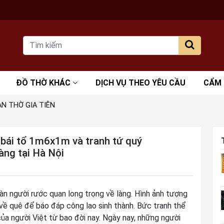
ĐỒ THỜ KHÁC
DỊCH VỤ THEO YÊU CẦU
CẨM
N THỜ GIA TIÊN
y bái tổ 1m6x1m và tranh tứ quý
ng tại Hà Nội
oàn người rước quan long trọng về làng. Hình ảnh tượng
về quê để báo đáp công lao sinh thành. Bức tranh thể
ủa người Việt từ bao đời nay. Ngày nay, những người