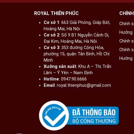
ROYAL THIÊN PHÚC
CHÍNH
Cơ sở 1
: 663 Giải Phóng, Giáp Bát,
Chính 
Hoàng Mai, Hà Nội​
Hướng 
Cơ sở 2
: Số 9 B1 Nguyễn Cảnh Dị,
Chính 
Đại Kim, Hoàng Mai, Hà Nội​
Cơ sở 3
: 353 đường Cộng Hòa,
Chính 
phường 15, quận Tân Bình, Hồ Chí
Hướng 
Minh
Xưởng sản xuất
: Khu A – Thị Trấn
Lâm – Ý Yên – Nam Định​
Hotline
: 0947.90.6666
Email
: royal.thienphuc@gmail.com
Tranh 
Quý khách hàng đang có nhu cầu tìm hiểu và m
hotline của đồ đồng Thiên Phúc để được hỗ 