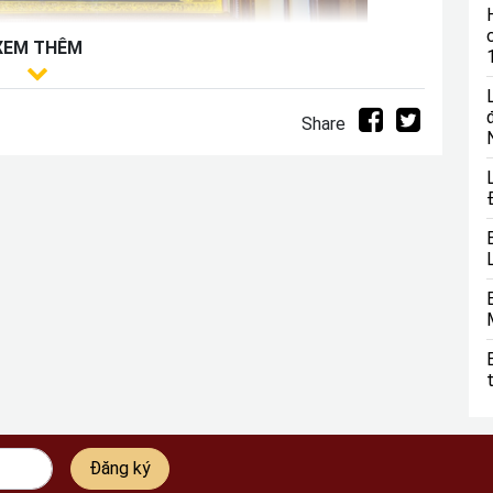
XEM THÊM
Share
 quy bái tổ bằng đồng
y đến bốn mùa trong năm đó là Xuân – Hạ - Thu- Đông.
g sẽ bao gồm 4 bức. Mỗi bức tranh là một loài cây, loài
 tứ quý là biểu hiện của sự may mắn, phú quý, sung
tranh tứ quý thì gia chủ sẽ mang về may mắn, vượng khí,
ọi khó khăn để trường tồn và phúc lộc.
Đăng ký