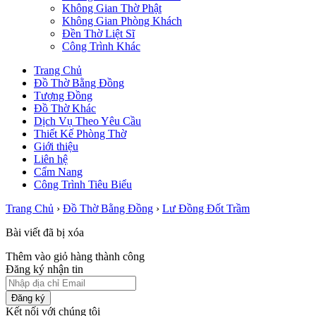
Không Gian Thờ Phật
Không Gian Phòng Khách
Đền Thờ Liệt Sĩ
Công Trình Khác
Trang Chủ
Đồ Thờ Bằng Đồng
Tượng Đồng
Đồ Thờ Khác
Dịch Vụ Theo Yêu Cầu
Thiết Kế Phòng Thờ
Giới thiệu
Liên hệ
Cẩm Nang
Công Trình Tiêu Biểu
Trang Chủ
›
Đồ Thờ Bằng Đồng
›
Lư Đồng Đốt Trầm
Bài viết đã bị xóa
Thêm vào giỏ hàng thành công
Đăng ký nhận tin
Đăng ký
Kết nối với chúng tôi