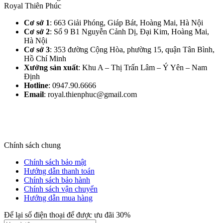
Royal Thiên Phúc
Cơ sở 1
: 663 Giải Phóng, Giáp Bát, Hoàng Mai, Hà Nội​
Cơ sở 2
: Số 9 B1 Nguyễn Cảnh Dị, Đại Kim, Hoàng Mai,
Hà Nội​
Cơ sở 3
: 353 đường Cộng Hòa, phường 15, quận Tân Bình,
Hồ Chí Minh
Xưởng sản xuất
: Khu A – Thị Trấn Lâm – Ý Yên – Nam
Định​
Hotline
: 0947.90.6666
Email
: royal.thienphuc@gmail.com
Chính sách chung
Chính sách bảo mật
Hướng dẫn thanh toán
Chính sách bảo hành
Chính sách vận chuyển
Hướng dẫn mua hàng
Để lại số điện thoại để được ưu đãi 30%