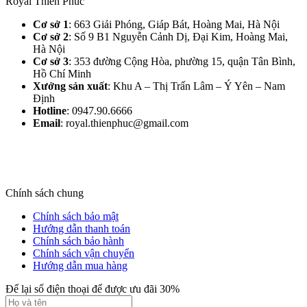
Royal Thiên Phúc
Cơ sở 1
: 663 Giải Phóng, Giáp Bát, Hoàng Mai, Hà Nội​
Cơ sở 2
: Số 9 B1 Nguyễn Cảnh Dị, Đại Kim, Hoàng Mai,
Hà Nội​
Cơ sở 3
: 353 đường Cộng Hòa, phường 15, quận Tân Bình,
Hồ Chí Minh
Xưởng sản xuất
: Khu A – Thị Trấn Lâm – Ý Yên – Nam
Định​
Hotline
: 0947.90.6666
Email
: royal.thienphuc@gmail.com
Chính sách chung
Chính sách bảo mật
Hướng dẫn thanh toán
Chính sách bảo hành
Chính sách vận chuyển
Hướng dẫn mua hàng
Để lại số điện thoại để được ưu đãi 30%