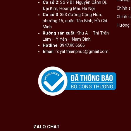
Cơ sở 2
: Số 9 B1 Nguyễn Cảnh Dị,
Chính 
Đại Kim, Hoàng Mai, Hà Nội​
Cơ sở 3
: 353 đường Cộng Hòa,
Chính 
phường 15, quận Tân Bình, Hồ Chí
Hướng 
Minh
Xưởng sản xuất
: Khu A – Thị Trấn
Lâm – Ý Yên – Nam Định​
Hotline
: 0947.90.6666
Email
: royal.thienphuc@gmail.com
ZALO CHAT