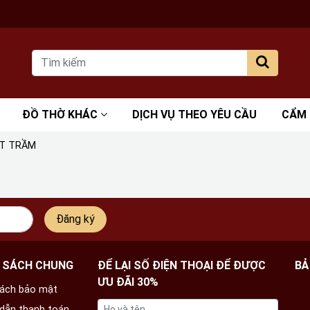
ĐỒ THỜ KHÁC
DỊCH VỤ THEO YÊU CẦU
CẨM
T TRẦM
Đăng ký
 SÁCH CHUNG
ĐỂ LẠI SỐ ĐIỆN THOẠI ĐỂ ĐƯỢC
BẢ
ƯU ĐÃI 30%
sách bảo mật
dẫn thanh toán