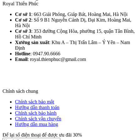
Royal Thiên Phúc
Cơ sở 1
: 663 Giải Phóng, Giáp Bát, Hoàng Mai, Hà Nội​
Cơ sở 2
: Số 9 B1 Nguyễn Cảnh Dị, Đại Kim, Hoàng Mai,
Hà Nội​
Cơ sở 3
: 353 đường Cộng Hòa, phường 15, quận Tân Bình,
Hồ Chí Minh
Xưởng sản xuất
: Khu A – Thị Trấn Lâm – Ý Yên – Nam
Định​
Hotline
: 0947.90.6666
Email
: royal.thienphuc@gmail.com
Chính sách chung
Chính sách bảo mật
Hướng dẫn thanh toán
Chính sách bảo hành
Chính sách vận chuyển
Hướng dẫn mua hàng
Để lại số điện thoại để được ưu đãi 30%