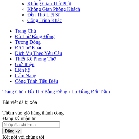
Không Gian Thờ Phật
Không Gian Phòng Khách
Đền Thờ Liệt Sĩ
Công Trình Khác
Trang Chủ
Đồ Thờ Bằng Đồng
Tượng Đồng
Đồ Thờ Khác
Dịch Vụ Theo Yêu Cầu
Thiết Kế Phòng Thờ
Giới thiệu
Liên hệ
Cẩm Nang
Công Trình Tiêu Biểu
Trang Chủ
›
Đồ Thờ Bằng Đồng
›
Lư Đồng Đốt Trầm
Bài viết đã bị xóa
Thêm vào giỏ hàng thành công
Đăng ký nhận tin
Đăng ký
Kết nối với chúng tôi