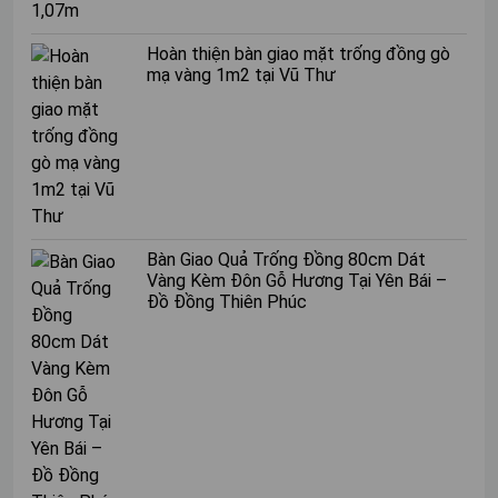
sự gặp nhiều điều không thuận lợi.
Tuy nhiên, ông bà ta có câu “có thờ có thiêng, có kiêng
Hoàn thiện bàn giao mặt trống đồng gò
có lành” bạn đọc cũng có thể cân nhắc để mua xe vào
mạ vàng 1m2 tại Vũ Thư
thời điểm phù hợp trong năm. Tuỳ thuộc vào tín ngưỡng
cũng như quan niệm của mỗi người mà có thể đưa ra
quyết định phù hợp.
Mua xe vào tháng cô hồn
Bàn Giao Quả Trống Đồng 80cm Dát
Mua xe tháng 7 âm lịch có điểm
Vàng Kèm Đôn Gỗ Hương Tại Yên Bái –
Đồ Đồng Thiên Phúc
lợi gì?
Bởi quan niệm không nên mua xe vào tháng cô hồn được
truyền lại từ xa xưa, vì thế có rất nhiều người e quyết
định sắm sửa trong thời gian này. Nhưng cũng chính điều
đó đã tạo nên những điểm thuận lợi, xem tháng 7 âm
lịch là thời điểm tốt để mua xe bởi nhiều hãng đang giảm
giá để kích cầu, đồng thời giảm được 50% phí trước bạ