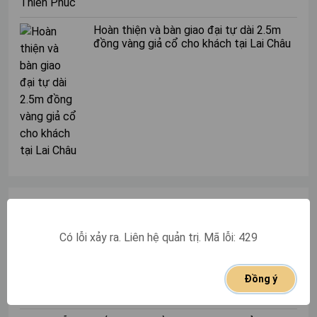
cũng như được tặng nhiều phụ kiện, quà tặng hấp dẫn.
Hoàn thiện và bàn giao đại tự dài 2.5m
Hơn nữa, thời điểm tháng 7 âm lịch ít người mua xe, các
đồng vàng giả cổ cho khách tại Lai Châu
đại lý sẽ có sẵn đủ màu, đủ phiên bản để khách hàng lựa
chọn mà không phải chờ đợi lâu. Bên cạnh đó, việc làm
thủ tục đăng ký, đăng kiểm sẽ nhanh chóng hơn, nhân
viên cũng chăm sóc chu đáo và tận tình hơn.
Nếu như khách hàng vẫn còn cảm thấy e ngại về việc
mua xe trong tháng 7 âm lịch thì có thể lựa chọn
phương án mua xe, ký hợp đồng, cọc xe sau ngày 15/7
âm lịch. Khi đó, việc tâm linh cũng đã hoàn thiện, tâm lý
sẽ thấy thoải mái hơn khi làm việc đại sự.
TIN CŨ
Tháng cô hồn có nên cắt tóc không?
Có lỗi xảy ra. Liên hệ quản trị. Mã lỗi: 429
Tổng hợp bài cúng cô hồn tháng 7 chi tiết, chính xác
nhất
Đồng ý
16+ Điều cấm kỵ trong tháng cô hồn