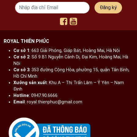
Đăng ký
ROYAL THIÊN PHÚC
Cơ sở 1
: 663 Giải Phóng, Giáp Bát, Hoàng Mai, Hà Nội​
Cơ sở 2
: Số 9 B1 Nguyễn Cảnh Dị, Đại Kim, Hoàng Mai, Hà
Nội​
Cơ sở 3
: 353 đường Cộng Hòa, phường 15, quận Tân Bình,
Hồ Chí Minh
Xưởng sản xuất
: Khu A – Thị Trấn Lâm – Ý Yên – Nam
Tôn Ngộ Không bằng đồng catut cao 1m7 (2m4 cả gậy)
Định​
Hotline
: 0947.90.6666
Email
: royal.thienphuc@gmail.com
Sản phẩm tượng Tôn Ngộ Không bằng catut cao 1m7
được chế tác theo yêu cầu riêng của khách hàng. Chế
tác theo phương pháp thủ công, sử dụng nguyên liệu
đồng catut - loại đồng quý hiếm và độ bền cực cao. Tác