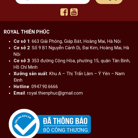
ROYAL THIÊN PHÚC
Cơ sở 1
: 663 Giải Phóng, Giáp Bát, Hoàng Mai, Hà Nội​
Cơ sở 2
: Số 9 B1 Nguyễn Cảnh Dị, Đại Kim, Hoàng Mai, Hà
Nội​
Cơ sở 3
: 353 đường Cộng Hòa, phường 15, quận Tân Bình,
Hồ Chí Minh
Xưởng sản xuất
: Khu A – Thị Trấn Lâm – Ý Yên – Nam
Định​
Hotline
: 0947.90.6666
Email
: royal.thienphuc@gmail.com