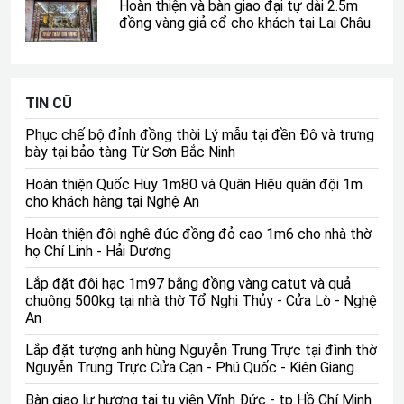
Hoàn thiện và bàn giao đại tự dài 2.5m
đồng vàng giả cổ cho khách tại Lai Châu
Hạc đồng 2m2 tại di tích lịch sử cấp quốc gia Đình
Trung - Lạt Dương - Hồng Thái - Phú Xuyên - Hà Nội
Sản phẩm hạc đồng cao 2m2 được đúc từ nguyên liệu
TIN CŨ
đồng đỏ thanh khiết, chế tác hoàn toàn thủ công bởi
Phục chế bộ đỉnh đồng thời Lý mẫu tại đền Đô và trưng
các nghệ nhân giàu kinh nghiệm tại làng Vạn Điểm, Ý Yên,
bày tại bảo tàng Từ Sơn Bắc Ninh
Nam Định, đảm bảo được 3 yếu tố: kỹ thuật, thẩm mỹ và
chất lượng. Đồ đồng Thiên Phúc xin chân thành cảm ơn
Hoàn thiện Quốc Huy 1m80 và Quân Hiệu quân đội 1m
quý khách hàng đã tin tưởng và lựa chọn sản phẩm của
cho khách hàng tại Nghệ An
chúng tôi.
Hoàn thiện đôi nghê đúc đồng đỏ cao 1m6 cho nhà thờ
họ Chí Linh - Hải Dương
Lắp đặt đôi hạc 1m97 bằng đồng vàng catut và quả
chuông 500kg tại nhà thờ Tổ Nghi Thủy - Cửa Lò - Nghệ
An
Lắp đặt tượng anh hùng Nguyễn Trung Trực tại đình thờ
Nguyễn Trung Trực Cửa Cạn - Phú Quốc - Kiên Giang
Bàn giao lư hương tại tu viện Vĩnh Đức - tp Hồ Chí Minh