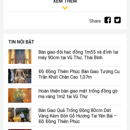
XEM THÊM
Share
Bàn giao đôi hạc 2m2 tại di tích lịch sử cấp quốc gia
TIN NỘI BẬT
Đình Trung - Lạt Dương - Hồng Thái - Phú Xuyên - Hà
Bàn giao đôi hạc đồng 1m55 và đỉnh tai
Nội
mây 90cm tại Vũ Thư, Thái Bình
Đồ Đồng Thiên Phúc Bàn Giao Tượng Cụ
Trần Khát Chân Cao 1,07m
Hoàn thiện bàn giao mặt trống đồng gò
mạ vàng 1m2 tại Vũ Thư
Bàn Giao Quả Trống Đồng 80cm Dát
Vàng Kèm Đôn Gỗ Hương Tại Yên Bái –
Đồ Đồng Thiên Phúc