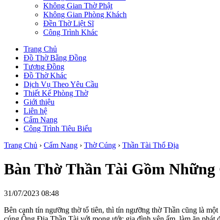
Không Gian Thờ Phật
Không Gian Phòng Khách
Đền Thờ Liệt Sĩ
Công Trình Khác
Trang Chủ
Đồ Thờ Bằng Đồng
Tượng Đồng
Đồ Thờ Khác
Dịch Vụ Theo Yêu Cầu
Thiết Kế Phòng Thờ
Giới thiệu
Liên hệ
Cẩm Nang
Công Trình Tiêu Biểu
Trang Chủ
›
Cẩm Nang
›
Thờ Cúng
›
Thần Tài Thổ Địa
Bàn Thờ Thần Tài Gồm Những 
31/07/2023 08:48
Bên cạnh tín ngưỡng thờ tổ tiên, thì tín ngưỡng thờ Thần cũng là một
cúng Ông Địa Thần Tài với mong ước gia đình yên ấm, làm ăn phát đ