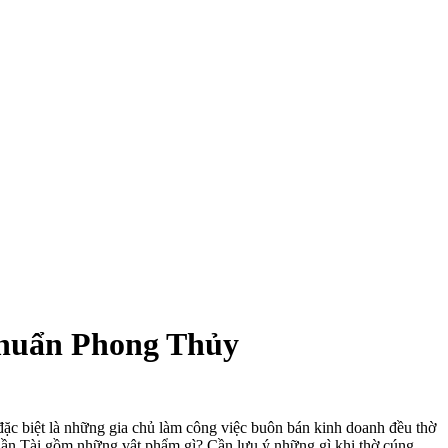
huẩn Phong Thủy
 đặc biệt là những gia chủ làm công việc buôn bán kinh doanh đều thờ
hần Tài gồm những vật phẩm gì? Cần lưu ý những gì khi thờ cúng