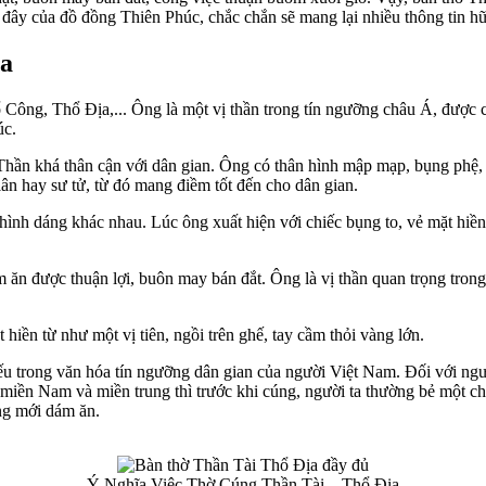
ới đây của đồ đồng Thiên Phúc, chắc chắn sẽ mang lại nhiều thông tin h
ịa
ông, Thổ Địa,... Ông là một vị thần trong tín ngưỡng châu Á, được ch
úc.
ị Thần khá thân cận với dân gian. Ông có thân hình mập mạp, bụng phệ
lân hay sư tử, từ đó mang điềm tốt đến cho dân gian.
nh dáng khác nhau. Lúc ông xuất hiện với chiếc bụng to, vẻ mặt hiền l
m ăn được thuận lợi, buôn may bán đắt. Ông là vị thần quan trọng trong
hiền từ như một vị tiên, ngồi trên ghế, tay cầm thỏi vàng lớn.
ếu trong văn hóa tín ngưỡng dân gian của người Việt Nam. Đối với ngư
 miền Nam và miền trung thì trước khi cúng, người ta thường bẻ một chú
ông mới dám ăn.
Ý Nghĩa Việc Thờ Cúng Thần Tài – Thổ Địa