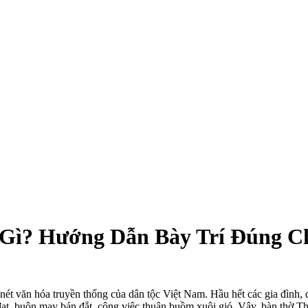
Gì? Hướng Dẫn Bày Trí Đúng C
 nét văn hóa truyền thống của dân tộc Việt Nam. Hầu hết các gia đình,
ạt, buôn may bán đắt, công việc thuận buồm xuôi gió. Vậy, bàn thờ T