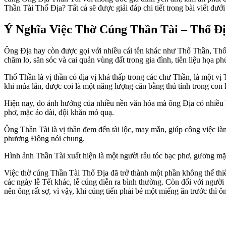
Thần Tài Thổ Địa? Tất cả sẽ được giải đáp chi tiết trong bài viết dư
Ý Nghĩa Việc Thờ Cúng Thần Tài – Thổ Đ
Ông Địa hay còn được gọi với nhiều cái tên khác như Thổ Thần, Thổ C
chăm lo, săn sóc và cai quản vùng đất trong gia đình, tiên liệu họa ph
Thổ Thần là vị thần có địa vị khá thấp trong các chư Thần, là một v
khi múa lân, được coi là một năng lượng cân bằng thú tính trong con 
Hiện nay, do ảnh hưởng của nhiều nền văn hóa mà ông Địa có nhiều hì
phơ, mặc áo dài, đội khăn mỏ quạ.
Ông Thần Tài là vị thần đem đến tài lộc, may mắn, giúp công việc là
phương Đông nói chung.
Hình ảnh Thần Tài xuất hiện là một người râu tóc bạc phơ, gương mặt 
Việc thờ cúng Thần Tài Thổ Địa đã trở thành một phần không thể thi
các ngày lễ Tết khác, lễ cúng diễn ra bình thường. Còn đối với người
nên ông rất sợ, vì vậy, khi cúng tiến phải bẻ một miếng ăn trước thì 