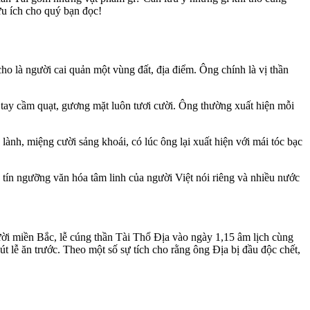
ữu ích cho quý bạn đọc!
o là người cai quản một vùng đất, địa điểm. Ông chính là vị thần
, tay cầm quạt, gương mặt luôn tươi cười. Ông thường xuất hiện mỗi
ành, miệng cười sảng khoái, có lúc ông lại xuất hiện với mái tóc bạc
 tín ngưỡng văn hóa tâm linh của người Việt nói riêng và nhiều nước
ời miền Bắc, lễ cúng thần Tài Thổ Địa vào ngày 1,15 âm lịch cùng
t lễ ăn trước. Theo một số sự tích cho rằng ông Địa bị đầu độc chết,