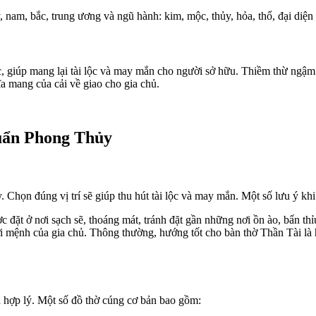
 nam, bắc, trung ương và ngũ hành: kim, mộc, thủy, hỏa, thổ, đại diện 
ộc, giúp mang lại tài lộc và may mắn cho người sở hữu. Thiềm thừ ngậm
a mang của cải về giao cho gia chủ.
uẩn Phong Thủy
. Chọn đúng vị trí sẽ giúp thu hút tài lộc và may mắn. Một số lưu ý khi 
c đặt ở nơi sạch sẽ, thoáng mát, tránh đặt gần những nơi ồn ào, bẩn th
với mệnh của gia chủ. Thông thường, hướng tốt cho bàn thờ Thần Tài
 hợp lý. Một số đồ thờ cúng cơ bản bao gồm: