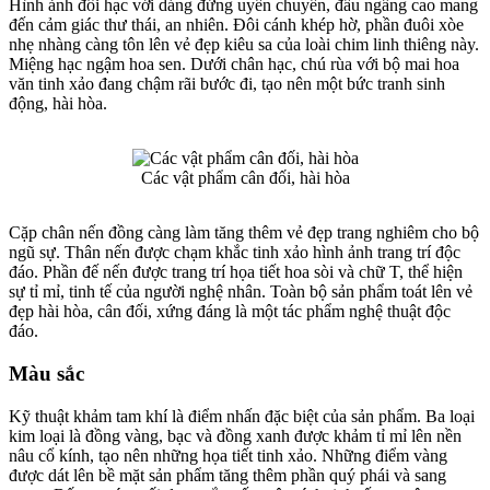
Hình ảnh đôi hạc với dáng đứng uyển chuyển, đầu ngẩng cao mang
đến cảm giác thư thái, an nhiên. Đôi cánh khép hờ, phần đuôi xòe
nhẹ nhàng càng tôn lên vẻ đẹp kiêu sa của loài chim linh thiêng này.
Miệng hạc ngậm hoa sen. Dưới chân hạc, chú rùa với bộ mai hoa
văn tinh xảo đang chậm rãi bước đi, tạo nên một bức tranh sinh
động, hài hòa.
Các vật phẩm cân đối, hài hòa
Cặp chân nến đồng càng làm tăng thêm vẻ đẹp trang nghiêm cho bộ
ngũ sự. Thân nến được chạm khắc tinh xảo hình ảnh trang trí độc
đáo. Phần đế nến được trang trí họa tiết hoa sòi và chữ T, thể hiện
sự tỉ mỉ, tinh tế của người nghệ nhân. Toàn bộ sản phẩm toát lên vẻ
đẹp hài hòa, cân đối, xứng đáng là một tác phẩm nghệ thuật độc
đáo.
Màu sắc
Kỹ thuật khảm tam khí là điểm nhấn đặc biệt của sản phẩm. Ba loại
kim loại là đồng vàng, bạc và đồng xanh được khảm tỉ mỉ lên nền
nâu cổ kính, tạo nên những họa tiết tinh xảo. Những điểm vàng
được dát lên bề mặt sản phẩm tăng thêm phần quý phái và sang