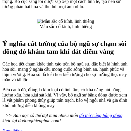
trọng. Bố cục sáng tối được sắp xếp một cách tinh tế, tạo nên sự
tương phản hài hòa và thu hút mọi ánh nhìn.
Màu sắc cổ kính, linh thiêng
Ý nghĩa cát tường của bộ ngũ sự chạm sòi
đồng đỏ khảm tam khí dát điểm vàng
Các họa tiết chạm khắc tinh xảo trên bộ ngũ sự, đặc biệt là hình ảnh
hoa sòi, mang ý nghĩa cầu mong cuộc sống bình an, hạnh phúc và
thịnh vượng. Hoa sòi là loài hoa biểu tượng cho sự trường thọ, may
mắn và tài lộc.
Bên cạnh đó, đồng là kim loại có tính âm, có khả năng hút năng
lượng xấu, hóa giải sát khí. Vì vậy, bộ ngũ sự bằng đồng được xem
là vật phẩm phong thủy giúp trấn trạch, bảo vệ ngôi nhà và gia đình
khỏi những điều không may.
=>> Bạn đọc có thể đặt mua nhiều món
đồ thờ cúng bằng đồng
khác tại dodongthienphuc.com!
Xem thêm