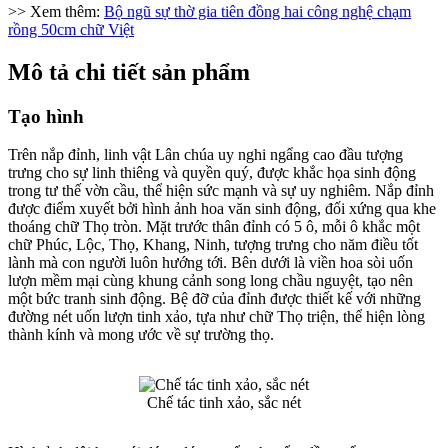
>> Xem thêm:
Bộ ngũ sự thờ gia tiên đồng hai công nghệ chạm
rồng 50cm chữ Việt
Mô tả chi tiết sản phẩm
Tạo hình
Trên nắp đỉnh, linh vật Lân chúa uy nghi ngẩng cao đầu tượng
trưng cho sự linh thiêng và quyền quý, được khắc họa sinh động
trong tư thế vờn cầu, thể hiện sức mạnh và sự uy nghiêm. Nắp đỉnh
được điểm xuyết bởi hình ảnh hoa văn sinh động, đối xứng qua khe
thoáng chữ Thọ tròn. Mặt trước thân đỉnh có 5 ô, mỗi ô khắc một
chữ Phúc, Lộc, Thọ, Khang, Ninh, tượng trưng cho năm điều tốt
lành mà con người luôn hướng tới. Bên dưới là viền hoa sòi uốn
lượn mềm mại cùng khung cảnh song long chầu nguyệt, tạo nên
một bức tranh sinh động. Bệ đỡ của đỉnh được thiết kế với những
đường nét uốn lượn tinh xảo, tựa như chữ Thọ triện, thể hiện lòng
thành kính và mong ước về sự trường thọ.
Chế tác tinh xảo, sắc nét