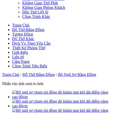
Không Gian Thờ Phật
Không Gian Phòng Khách
Đền Thờ Liệt Sĩ
Công Trình Khác
Trang Chủ
Đồ Thờ Bằng Đồng
Tượng Đồng
Đồ Thờ Khác
Dịch Vụ Theo Yêu Cầu
Thiết Kế Phòng Thờ
Giới thiệu
Liên hệ
Cẩm Nang
Công Trình Tiêu Biểu
Trang Chủ
›
Đồ Thờ Bằng Đồng
›
Bộ Ngũ Sự Bằng Đồng
Nhấn vào ảnh xem to hơn