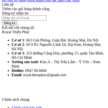
Bộ ngũ sự bằng đồng khảm ngũ sắc năm chữ vàng
Liên hệ
Thêm vào giỏ hàng thành công
Đăng ký nhận tin
Đăng ký
Kết nối với chúng tôi
Royal Thiên Phúc
Cơ sở 1
: 663 Giải Phóng, Giáp Bát, Hoàng Mai, Hà Nội​
Cơ sở 2
: Số 9 B1 Nguyễn Cảnh Dị, Đại Kim, Hoàng Mai,
Hà Nội​
Cơ sở 3
: 353 đường Cộng Hòa, phường 15, quận Tân Bình,
Hồ Chí Minh
Xưởng sản xuất
: Khu A – Thị Trấn Lâm – Ý Yên – Nam
Định​
Hotline
: 0947.90.6666
Email
: royal.thienphuc@gmail.com
Chính sách chung
Chính sách bảo mật