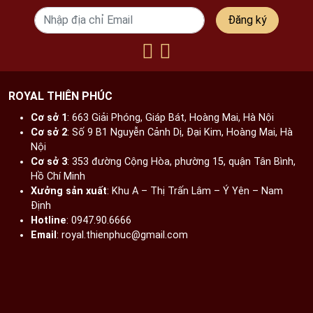
Đăng ký
ROYAL THIÊN PHÚC
Cơ sở 1
: 663 Giải Phóng, Giáp Bát, Hoàng Mai, Hà Nội​
Cơ sở 2
: Số 9 B1 Nguyễn Cảnh Dị, Đại Kim, Hoàng Mai, Hà
Nội​
Cơ sở 3
: 353 đường Cộng Hòa, phường 15, quận Tân Bình,
Hồ Chí Minh
Xưởng sản xuất
: Khu A – Thị Trấn Lâm – Ý Yên – Nam
Định​
Hotline
: 0947.90.6666
Email
: royal.thienphuc@gmail.com