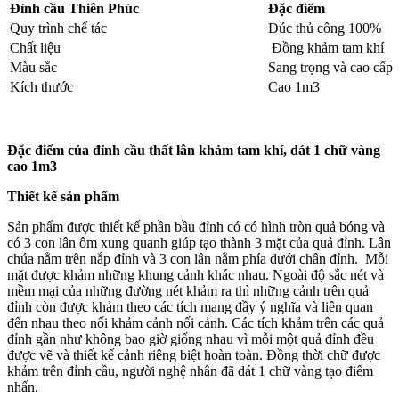
Đỉnh cầu Thiên Phúc
Đặc điểm
Quy trình chế tác
Đúc thủ công 100%
Chất liệu
Đồng khảm tam khí
Màu sắc
Sang trọng và cao cấp
Kích thước
Cao 1m3
Đặc điểm của đỉnh cầu thất lân khảm tam khí, dát 1 chữ vàng
cao 1m3
Thiết kế sản phẩm
Sản phẩm được thiết kế phần bầu đỉnh có có hình tròn quả bóng và
có 3 con lân ôm xung quanh giúp tạo thành 3 mặt của quả đỉnh. Lân
chúa nằm trên nắp đỉnh và 3 con lân nằm phía dưới chân đỉnh. Mỗi
mặt được khảm những khung cảnh khác nhau. Ngoài độ sắc nét và
mềm mại của những đường nét khảm ra thì những cảnh trên quả
đỉnh còn được khảm theo các tích mang đầy ý nghĩa và liên quan
đến nhau theo nối khảm cảnh nối cảnh. Các tích khảm trên các quả
đỉnh gần như không bao giờ giống nhau vì mỗi một quả đỉnh đều
được vẽ và thiết kế cảnh riêng biệt hoàn toàn. Đồng thời chữ được
khảm trên đỉnh cầu, người nghệ nhân đã dát 1 chữ vàng tạo điểm
nhấn.