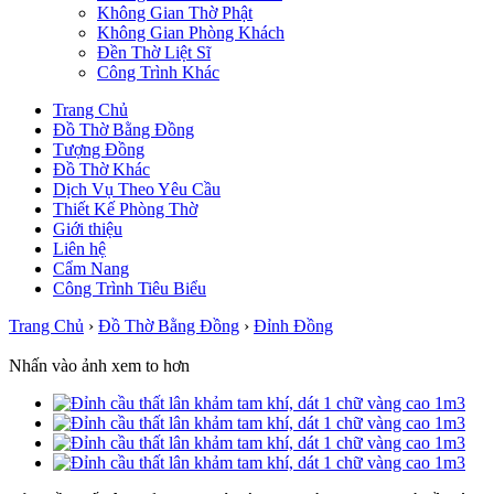
Không Gian Thờ Phật
Không Gian Phòng Khách
Đền Thờ Liệt Sĩ
Công Trình Khác
Trang Chủ
Đồ Thờ Bằng Đồng
Tượng Đồng
Đồ Thờ Khác
Dịch Vụ Theo Yêu Cầu
Thiết Kế Phòng Thờ
Giới thiệu
Liên hệ
Cẩm Nang
Công Trình Tiêu Biểu
Trang Chủ
›
Đồ Thờ Bằng Đồng
›
Đỉnh Đồng
Nhấn vào ảnh xem to hơn