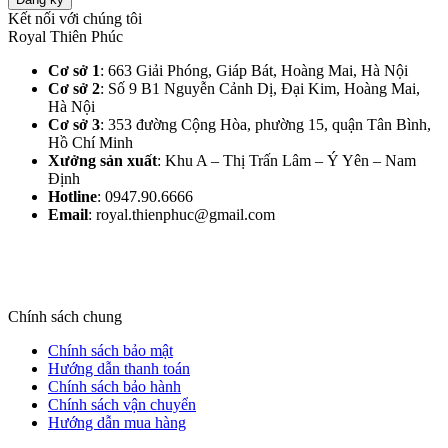
Kết nối với chúng tôi
Royal Thiên Phúc
Cơ sở 1
: 663 Giải Phóng, Giáp Bát, Hoàng Mai, Hà Nội​
Cơ sở 2
: Số 9 B1 Nguyễn Cảnh Dị, Đại Kim, Hoàng Mai,
Hà Nội​
Cơ sở 3
: 353 đường Cộng Hòa, phường 15, quận Tân Bình,
Hồ Chí Minh
Xưởng sản xuất
: Khu A – Thị Trấn Lâm – Ý Yên – Nam
Định​
Hotline
: 0947.90.6666
Email
: royal.thienphuc@gmail.com
Chính sách chung
Chính sách bảo mật
Hướng dẫn thanh toán
Chính sách bảo hành
Chính sách vận chuyển
Hướng dẫn mua hàng