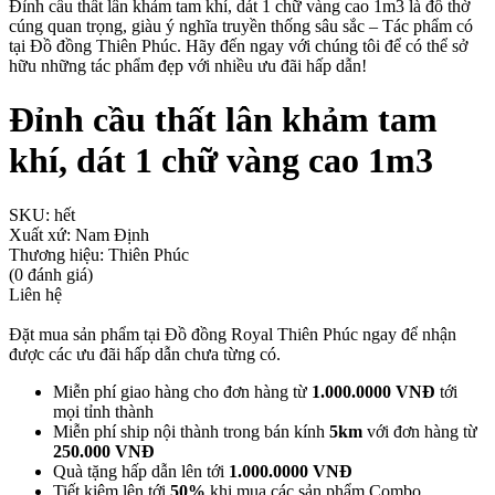
Đỉnh cầu thất lân khảm tam khí, dát 1 chữ vàng cao 1m3 là đồ thờ
cúng quan trọng, giàu ý nghĩa truyền thống sâu sắc – Tác phẩm có
tại Đồ đồng Thiên Phúc. Hãy đến ngay với chúng tôi để có thể sở
hữu những tác phẩm đẹp với nhiều ưu đãi hấp dẫn!
Đỉnh cầu thất lân khảm tam
khí, dát 1 chữ vàng cao 1m3
SKU:
hết
Xuất xứ:
Nam Định
Thương hiệu:
Thiên Phúc
(0 đánh giá)
Liên hệ
Đặt mua sản phẩm tại Đồ đồng Royal Thiên Phúc ngay để nhận
được các ưu đãi hấp dẫn chưa từng có.
Miễn phí giao hàng cho đơn hàng từ
1.000.0000 VNĐ
tới
mọi tỉnh thành
Miễn phí ship nội thành trong bán kính
5km
với đơn hàng từ
250.000 VNĐ
Quà tặng hấp dẫn lên tới
1.000.0000 VNĐ
Tiết kiệm lên tới
50%
khi mua các sản phẩm Combo