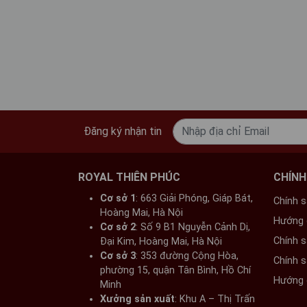
Đăng ký nhận tin
ROYAL THIÊN PHÚC
CHÍNH
Cơ sở 1
: 663 Giải Phóng, Giáp Bát,
Chính 
Hoàng Mai, Hà Nội​
Đồ Đồng Thiên Phúc Bàn Giao Thành Côn
Hướng 
Cơ sở 2
: Số 9 B1 Nguyễn Cảnh Dị,
Chính 
Đại Kim, Hoàng Mai, Hà Nội​
Cơ sở 3
: 353 đường Cộng Hòa,
Chính 
Sản phẩm được chế tác từ đồng nguyên chất,
phường 15, quận Tân Bình, Hồ Chí
Hướng 
bàn tay của những nghệ nhân giàu kinh nghiệm
Minh
và đôi cánh xếp gọn thể hiện khí chất thanh t
Xưởng sản xuất
: Khu A – Thị Trấn