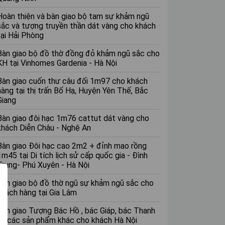
Hoàn thiện và bàn giao bộ tam sự khảm ngũ
sắc và tượng truyền thần dát vàng cho khách
tại Hải Phòng
Bàn giao bộ đồ thờ đồng đỏ khảm ngũ sắc cho
KH tại Vinhomes Gardenia - Hà Nội
Bàn giao cuốn thư câu đối 1m97 cho khách
hàng tại thị trấn Bố Hạ, Huyện Yên Thế, Bắc
Giang
Bàn giao đôi hạc 1m76 cattut dát vàng cho
khách Diễn Châu - Nghệ An
Bàn giao Đôi hạc cao 2m2 + đỉnh mao rồng
1m45 tại Di tích lịch sử cấp quốc gia - Đình
Trung- Phú Xuyên - Hà Nội
Bàn giao bộ đồ thờ ngũ sự khảm ngũ sắc cho
khách hàng tại Gia Lâm
Bàn giao Tượng Bác Hồ , bác Giáp, bác Thanh
và các sản phẩm khác cho khách Hà Nội