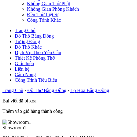
Không Gian Thờ Phật
Không Gian Phòng Khách
Đền Thờ Liệt Sĩ
Công Trình Khác
Trang Chủ
Đồ Thờ Bằng Đồng
Tượng Đồng
Đồ Thờ Khác
Dịch Vụ Theo Yêu Cầu
Thiết Kế Phòng Thờ
Giới thiệu
Liên hệ
Cẩm Nang
Công Trình Tiêu Biểu
Trang Chủ
›
Đồ Thờ Bằng Đồng
›
Lọ Hoa Bằng Đồng
Bài viết đã bị xóa
Thêm vào giỏ hàng thành công
Showroom1