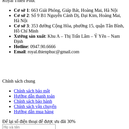
Royal Thiên Phúc
Cơ sở 1
: 663 Giải Phóng, Giáp Bát, Hoàng Mai, Hà Nội​
Cơ sở 2
: Số 9 B1 Nguyễn Cảnh Dị, Đại Kim, Hoàng Mai,
Hà Nội​
Cơ sở 3
: 353 đường Cộng Hòa, phường 15, quận Tân Bình,
Hồ Chí Minh
Xưởng sản xuất
: Khu A – Thị Trấn Lâm – Ý Yên – Nam
Định​
Hotline
: 0947.90.6666
Email
: royal.thienphuc@gmail.com
Chính sách chung
Chính sách bảo mật
Hướng dẫn thanh toán
Chính sách bảo hành
Chính sách vận chuyển
Hướng dẫn mua hàng
Để lại số điện thoại để được ưu đãi 30%