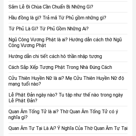
Niềm tin và lòng thành kính: Tam Tòa Thánh Mẫu
Sắm Lễ Đi Chùa Cần Chuẩn Bị Những Gì?
đại diện cho niềm tin và lòng thành kính của người
Hầu đồng là gì? Trả mã Tứ Phủ gồm những gì?
dân Việt Nam. Việc thờ cúng Tam Tòa Thánh Mẫu
không chỉ đơn thuần là một nghi lễ tôn giáo, mà còn
Tứ Phủ Là Gì? Tứ Phủ Gồm Những Ai?
là một biểu hiện của lòng tôn trọng và lòng biết ơn
Ngũ Công Vương Phật là ai? Hướng dẫn cách thờ Ngũ
đối với tổ tiên và văn hóa truyền thống.
Công Vương Phật
Tâm linh và niềm hy vọng: Tam Tòa Thánh Mẫu
mang lại niềm hy vọng và sự an ủi tâm linh cho
Hướng dẫn chi tiết cách hô thần nhập tượng
người dân Việt Nam. Người ta tin rằng khi cầu
Cách Sắp Xếp Tượng Phật Trong Nhà Đúng Cách
nguyện và tưởng niệm Tam Tòa Thánh Mẫu, họ có
thể nhận được sự giúp đỡ và sự phước lành trong
Cửu Thiên Huyền Nữ là ai? Mẹ Cửu Thiên Huyền Nữ độ
mạng tuổi nào?
cuộc sống, cũng như giải quyết các nỗi lo và khó
khăn.
Lễ Phật Đản ngày nào? Tu tập như thế nào trong ngày
Bảo tồn và truyền thống văn hóa: Tam Tòa Thánh
Lễ Phật Đản?
Mẫu là một phần quan trọng của truyền thống văn
Quan Âm Tống Tử là ai? Thờ Quan Âm Tống Tử có ý
hóa và tín ngưỡng dân gian Việt Nam. Việc thờ cúng
nghĩa gì?
và tưởng niệm Tam Tòa Thánh Mẫu giúp bảo tồn và
Quan Âm Tự Tại Là Ai? Ý Nghĩa Của Thờ Quan Âm Tự Tại
truyền bá các giá trị tôn giáo, tâm linh và văn hóa từ
thế hệ này sang thế hệ khác.