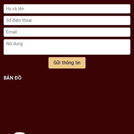
Gửi thông tin
Mẫu Thượng Thiên
BẢN ĐỒ
Mẫu Thượng Ngàn hay còn được gọi với tên khác là
Mẫu Đệ Nhị người có sức mạnh quyền năng cai
quản miền rừng núi. Bà là vị Thánh Mẫu gắn bó với
con người, muôn thú và cây cỏ. Chính bởi vì vậy mà
nơi nào có rừng núi đều có đền thờ Mẫu Thượng
Ngàn. Ngoài ra, vào ngày 20/9 âm lịch hàng năm sẽ
đều diễn ra lễ hội Đền Đệ Nhị với hình ảnh vị Mẫu