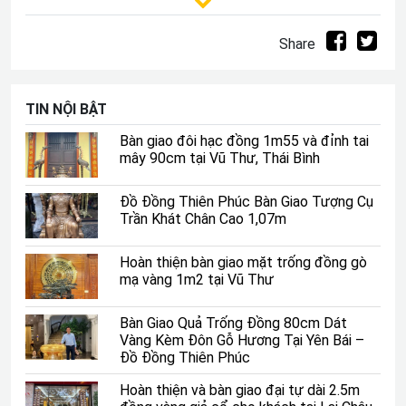
Mẫu là lòng hướng thiện, bởi người mẹ nào cũng muốn
dạy con mình sống hướng thiện. Đồng thời, người đến
Share
thờ Mẫu tâm phải sáng và thánh kính thờ cúng ông bà,
tổ tiên.
TIN NỘI BẬT
Bàn giao đôi hạc đồng 1m55 và đỉnh tai
mây 90cm tại Vũ Thư, Thái Bình
Đồ Đồng Thiên Phúc Bàn Giao Tượng Cụ
Trần Khát Chân Cao 1,07m
Hoàn thiện bàn giao mặt trống đồng gò
mạ vàng 1m2 tại Vũ Thư
Bàn Giao Quả Trống Đồng 80cm Dát
Vàng Kèm Đôn Gỗ Hương Tại Yên Bái –
Tam Tòa Thánh Mẫu là gì ?
Đồ Đồng Thiên Phúc
Hoàn thiện và bàn giao đại tự dài 2.5m
Những người đến thờ Mẫu thường mang theo niềm tin,