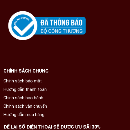
hiện nay có ở khắp nơi trên cả nước nhưng nơi lớn
và linh thiêng nhất vẫn là nơi Mẫu giáng trần hoặc
hiển linh và lưu dấu tích. Đồng thời, Mẫu Đệ Nhất
Thượng Thiên thường tọa ở chính giữa tam tòa với
màu đỏ đặc trưng và ngày hội chính là ngày 3/3 âm
lịch hàng năm vô cùng linh thiêng.
CHÍNH SÁCH CHUNG
Chính sách bảo mật
Hướng dẫn thanh toán
Chính sách bảo hành
Chính sách vận chuyển
Hướng dẫn mua hàng
ĐỂ LẠI SỐ ĐIỆN THOẠI ĐỂ ĐƯỢC ƯU ĐÃI 30%