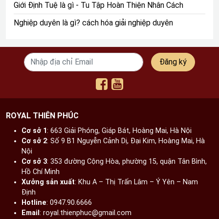
Giới Định Tuệ là gì - Tu Tập Hoàn Thiện Nhân Cách
Tam Tòa Thánh Mẫu gồm những ai
Nghiệp duyên là gì? cách hóa giải nghiệp duyên
?
Tam Tòa Thánh Mẫu gồm có 3 vị thánh Mẫu: Đệ Nhất
Đăng ký
Thượng Thiên, Đệ Nhị Thượng Ngàn và Đệ Tam Thoải
Phủ. Nhiều gia chủ không biết “tam tòa thánh mẫu thờ ở
đâu” thì hầu hết được thờ ở các đền, điện và phủ trong
tín ngưỡng dân gian thờ Mẫu Tam - Tứ phủ.
ROYAL THIÊN PHÚC
Mẫu Thượng Thiên hay còn được gọi với tên khác
là vị Mẫu Đệ Nhất cai quản miền trời, có sức mạnh
Cơ sở 1
: 663 Giải Phóng, Giáp Bát, Hoàng Mai, Hà Nội​
Cơ sở 2
: Số 9 B1 Nguyễn Cảnh Dị, Đại Kim, Hoàng Mai, Hà
quyền năng tạo ra mưa, gió và sấm chớp tức là cai
Nội​
quản Tứ Pháp: Pháp Vân, Pháp Vũ, Pháp Điện và
Cơ sở 3
: 353 đường Cộng Hòa, phường 15, quận Tân Bình,
Pháp Lôi. Mẫu Thượng Thiên chính là bà chúa Liễu
Hồ Chí Minh
Hạnh đã có 3 lần giáng trần vì dân, trần thế. Bởi
Xưởng sản xuất
: Khu A – Thị Trấn Lâm – Ý Yên – Nam
người có quyền năng thống lĩnh tự nhiên, giúp ích
Định​
vô cùng lớn cho nền nông nghiệp lúa nước, trồng
Hotline
: 0947.90.6666
trọt của nước ta, nên đền thờ mẫu Thượng Thiên
Email
: royal.thienphuc@gmail.com