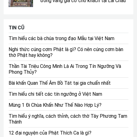
đồng vàng giả cổ cho khách tại Lai Châu
hy vọng rằng Mẫu che chở và luôn giúp mang lại sức
khỏe, hạnh phúc và may mắn cho con cháu. Tất cả
những người thờ Mẫu đều thể hiện tấm lòng thành kính
từ khi cúng và khi chắp tay khấn vái.
TIN CŨ
Ý nghĩa việc thờ Tam Tòa Thánh
Tìm hiểu các bà chúa trong đạo Mẫu tại Việt Nam
Mẫu trong văn hóa Việt
Nghi thức cúng cơm Phật là gì? Có nên cúng cơm bàn
thờ Phật hay không?
Tam Tòa Thánh Mẫu có ý nghĩa sâu sắc và quan trọng
đối với người dân Việt Nam, đặc biệt trong văn hóa và
Thần Tài Triệu Công Minh Là Ai Trong Tín Ngưỡng Và
tín ngưỡng dân gian
. Dưới đây là một số ý nghĩa chính
Phong Thủy?
của Tam Tòa Thánh Mẫu đối với người dân Việt Nam:
Bài khấn Quan Thế Âm Bồ Tát tại gia chuẩn nhất
Bảo hộ và phù hộ: Tam Tòa Thánh Mẫu được coi là
Tìm hiểu chi tiết các tín ngưỡng ở Việt Nam
những vị thần bảo hộ và phù hộ cho con người.
Người dân tin rằng khi tưởng niệm và thờ cúng Tam
Mùng 1 Đi Chùa Khấn Như Thế Nào Hợp Lý?
Tòa Thánh Mẫu, họ sẽ nhận được sự bảo vệ và sự
Tìm hiểu ý nghĩa, cách thỉnh, cách thờ Tây Phương Tam
giúp đỡ trong cuộc sống hàng ngày. Tam Tòa Thánh
Thánh
Mẫu được coi là những vị thần mẹ với lòng từ bi,
12 đại nguyện của Phật Thích Ca là gì?
sẵn sàng lắng nghe và giúp đỡ con người.