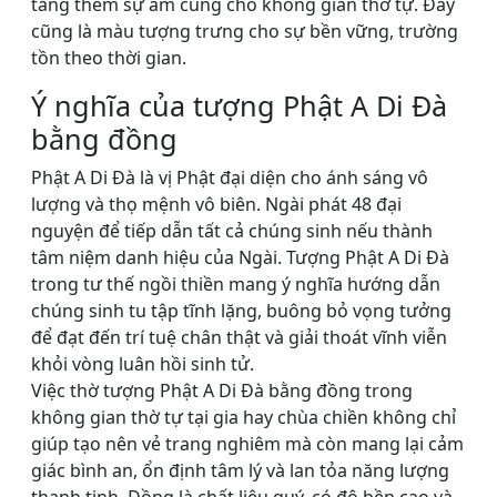
tăng thêm sự ấm cúng cho không gian thờ tự. Đây
cũng là màu tượng trưng cho sự bền vững, trường
tồn theo thời gian.
Ý nghĩa của tượng Phật A Di Đà
bằng đồng
Phật A Di Đà là vị Phật đại diện cho ánh sáng vô
lượng và thọ mệnh vô biên. Ngài phát 48 đại
nguyện để tiếp dẫn tất cả chúng sinh nếu thành
tâm niệm danh hiệu của Ngài. Tượng Phật A Di Đà
trong tư thế ngồi thiền mang ý nghĩa hướng dẫn
chúng sinh tu tập tĩnh lặng, buông bỏ vọng tưởng
để đạt đến trí tuệ chân thật và giải thoát vĩnh viễn
khỏi vòng luân hồi sinh tử.
Việc thờ tượng Phật A Di Đà bằng đồng trong
không gian thờ tự tại gia hay chùa chiền không chỉ
giúp tạo nên vẻ trang nghiêm mà còn mang lại cảm
giác bình an, ổn định tâm lý và lan tỏa năng lượng
thanh tịnh. Đồng là chất liệu quý, có độ bền cao và