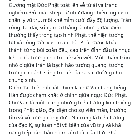
Gương mặt Đức Phật toát lên vẻ từ ái và trang
nghiêm. Đôi mắt khép hờ như đang chiêm nghiệm
chân lý vũ trụ, môi khẽ mỉm cười đầy độ lượng. Trán
rộng, tai dài, sống mũi thẳng là những đặc điểm
thường thấy trong tạo hình Phật, thể hiện tướng
tốt và công đức viên mãn. Tóc Phật được khắc
thành từng búi xoắn đều, cao trên đỉnh đầu là nhục
kế – biểu tượng cho trí tuệ siêu việt. Một chấm tròn
nhỏ ở giữa trán là bạch hào tướng quang, tượng
trưng cho ánh sáng trí tuệ tỏa ra soi đường cho
chúng sinh.
Điểm đặc biệt nổi bật chính là chữ Vạn bằng tiếng
Hán được chạm khắc ở chính giữa ngực Đức Phật.
Chữ Vạn là một trong những biểu tượng linh thiêng
trong Phật giáo, đại diện cho sự viên mãn, trường
tồn và vô lượng công đức. Nó cũng là biểu tượng
của đạo lý, sự luân hồi vô biên của vũ trụ và khả
năng tiếp dẫn, bảo hộ muôn loài của Đức Phật.