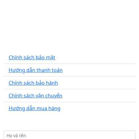
Email
: royal.thienphuc@gmail.com
CHÍNH SÁCH CHUNG
Chính sách bảo mật
Hướng dẫn thanh toán
Chính sách bảo hành
Chính sách vận chuyển
Hướng dẫn mua hàng
ĐỂ LẠI SỐ ĐIỆN THOẠI ĐỂ ĐƯỢC ƯU ĐÃI 30%