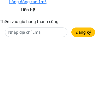
bằng đồng cao 1m5
Liên hệ
Thêm vào giỏ hàng thành công
Đăng ký
ROYAL THIÊN PHÚC
Cơ sở 1
: 663 Giải Phóng, Giáp Bát, Hoàng Mai, Hà
Nội​
Cơ sở 2
: Số 9 B1 Nguyễn Cảnh Dị, Đại Kim, Hoàng
Mai, Hà Nội​
Cơ sở 3
: 353 đường Cộng Hòa, phường 15, quận
Tân Bình, Hồ Chí Minh
Xưởng sản xuất
: Khu A – Thị Trấn Lâm – Ý Yên –
Nam Định​
Hotline
: 0947.90.6666