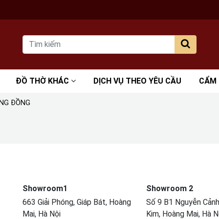
ĐỒ THỜ KHÁC
DỊCH VỤ THEO YÊU CẦU
CẨM
ẰNG ĐỒNG
Showroom1
Showroom 2
663 Giải Phóng, Giáp Bát, Hoàng
Số 9 B1 Nguyễn Cảnh 
Mai, Hà Nội
Kim, Hoàng Mai, Hà N