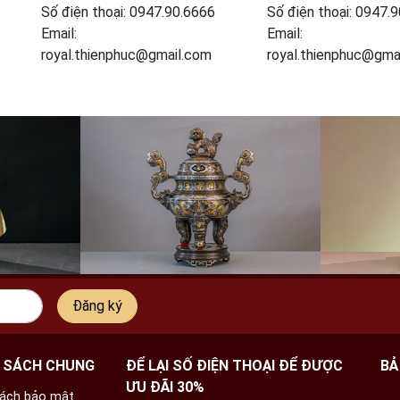
Số điện thoại: 0947.90.6666
Số điện thoại: 0947.
Email:
Email:
royal.thienphuc@gmail.com
royal.thienphuc@gma
Đăng ký
 SÁCH CHUNG
ĐỂ LẠI SỐ ĐIỆN THOẠI ĐỂ ĐƯỢC
BẢ
ƯU ĐÃI 30%
sách bảo mật