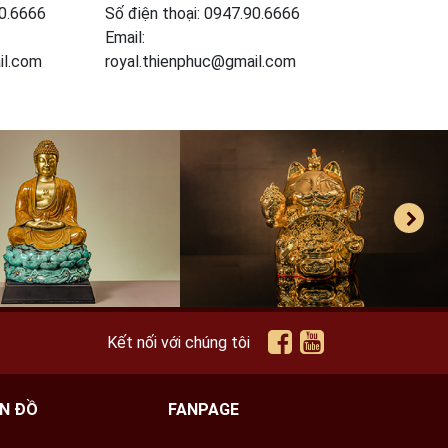
90.6666
Số điện thoại: 0947.90.6666
Email:
il.com
royal.thienphuc@gmail.com
Kết nối với chúng tôi
N ĐỒ
FANPAGE