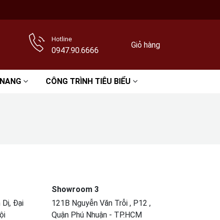
Hotline
Giỏ hàng
0947.90.6666
 NANG
CÔNG TRÌNH TIÊU BIỂU
Showroom 3
Dị, Đại
121B Nguyễn Văn Trỗi , P12 ,
ội
Quận Phú Nhuận - TP.HCM​