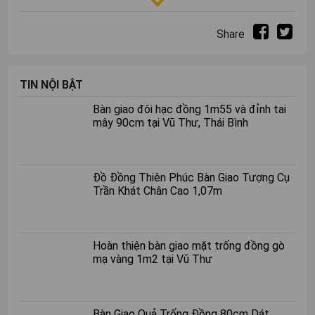
Share
TIN NỘI BẬT
Bàn giao đôi hạc đồng 1m55 và đỉnh tai
mây 90cm tại Vũ Thư, Thái Bình
Phòng thờ là không gian linh thiêng
Mẫu phòng thờ đẹp phù hợp với
mọi nhà
Đồ Đồng Thiên Phúc Bàn Giao Tượng Cụ
Trần Khát Chân Cao 1,07m
Mẫu phòng thờ hiện đại
Trang trí phòng thờ với những màu sắc thanh lịch và nhã
Hoàn thiện bàn giao mặt trống đồng gò
nhặn. Gia chủ hãy sử dụng những gam màu với độ sáng
mạ vàng 1m2 tại Vũ Thư
hài hòa nhưng vẫn có độ trầm mang tới sự trang nhã và
sang trọng cho không gian. Nội thất của phòng thờ nên
được tối giản những chi tiết phức tạp với đường nét
Bàn Giao Quả Trống Đồng 80cm Dát
hoa văn thanh thoát giúp toát lên nét tôn nghiêm và tập