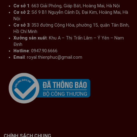
Cơ sở 1
: 663 Giải Phóng, Giáp Bát, Hoàng Mai, Hà Nội​
Cơ sở 2
: Số 9 B1 Nguyễn Cảnh Dị, Đại Kim, Hoàng Mai, Hà
Nội​
Cơ sở 3
: 353 đường Cộng Hòa, phường 15, quận Tân Bình,
Hồ Chí Minh
Xưởng sản xuất
: Khu A – Thị Trấn Lâm – Ý Yên – Nam
Định​
Hotline
: 0947.90.6666
Email
: royal.thienphuc@gmail.com
Mẫu 2: Phòng thờ cổ điển
CHÍNH SÁCH CHUNG