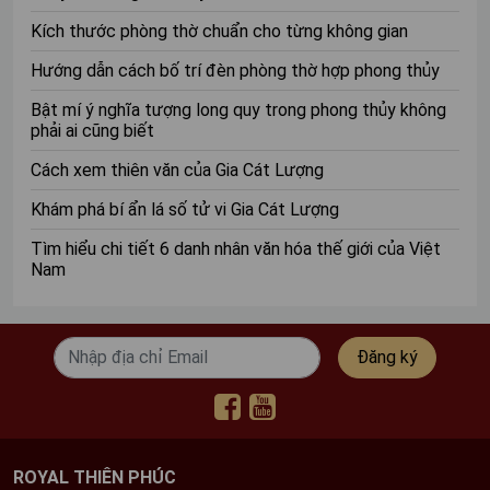
Trang trí phòng thờ theo phong cách cổ điển chính là
sự lựa chọn hoàn hảo cho không gian phòng thờ bởi nó
Kích thước phòng thờ chuẩn cho từng không gian
giúp mang lại vẻ đẹp hoài cổ nhưng vẫn mang tới nét
Hướng dẫn cách bố trí đèn phòng thờ hợp phong thủy
sang trọng. Nội thất của phòng thờ cổ điển gồm: bàn
thờ, bình hoa, hoành phi câu đối, bộ bàn ghế cổ
Bật mí ý nghĩa tượng long quy trong phong thủy không
phải ai cũng biết
điển,...giúp toát lên nét văn hóa trang nghiêm và thanh
tịnh.
Cách xem thiên văn của Gia Cát Lượng
Khám phá bí ẩn lá số tử vi Gia Cát Lượng
Tìm hiểu chi tiết 6 danh nhân văn hóa thế giới của Việt
Nam
Đăng ký
ROYAL THIÊN PHÚC
Mẫu 1: Phòng thờ cổ điển