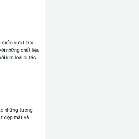
 điểm vượt trội
ới những chất liệu
i kim loại bị tác
tác những tượng
ật đẹp mắt và