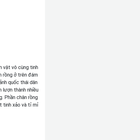
h vật vô cùng tinh
h rồng ở trên đám
ảnh quốc thái dân
n lượn thành nhiều
ng. Phần chân rồng
tinh xảo và tỉ mỉ