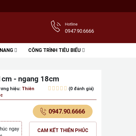
Hotline
0947.90.6666
 NANG
CÔNG TRÌNH TIÊU BIỂU
21cm - ngang 18cm
ơng hiệu:
Thiên
(0 đánh giá)
c
0947.90.6666
Phúc ngay
CAM KẾT THIÊN PHÚC