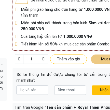
để nhận được các ưu đãi hấp dẫn chưa từng c
Miễn phí giao hàng cho đơn hàng từ
1.000.0000 V
tỉnh thành
Miễn phí ship nội thành trong bán kính
5km
với đơn
250.000 VNĐ
Quà tặng hấp dẫn lên tới
1.000.0000 VNĐ
Tiết kiệm lên tới
50%
khi mua các sản phẩm Combo
Thêm vào giỏ
Mua 
 -
àu
Để lại thông tin để được chúng tôi tư vấn trong t
có
nhanh nhất
ới
ẩm
Nhận 
Tìm trên Google "
Tên sản phẩm + Royal Thiên Phúc