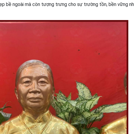
ẹp bề ngoài mà còn tượng trưng cho sự trường tồn, bền vững nh