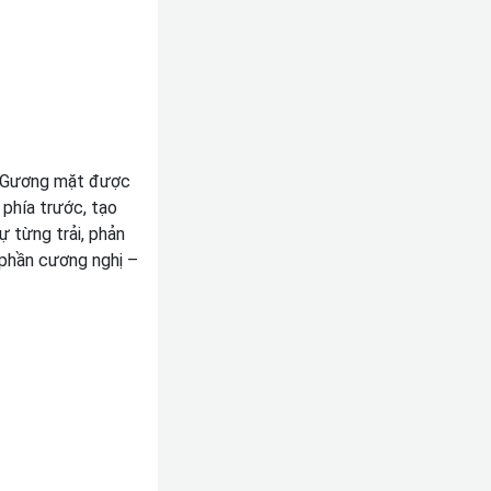
u. Gương mặt được
 phía trước, tạo
ự từng trải, phản
 phần cương nghị –