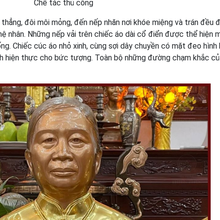
Chế tác thủ công
i thẳng, đôi môi mỏng, đến nếp nhăn nơi khóe miệng và trán đều
ghệ nhân. Những nếp vải trên chiếc áo dài cổ điển được thể hiện 
ống. Chiếc cúc áo nhỏ xinh, cùng sợi dây chuyền có mặt đeo hìn
tính hiện thực cho bức tượng. Toàn bộ những đường chạm khắc củ