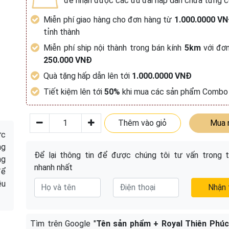
để nhận được các ưu đãi hấp dẫn chưa từng c
Miễn phí giao hàng cho đơn hàng từ
1.000.0000 V
tỉnh thành
Miễn phí ship nội thành trong bán kính
5km
với đơn
250.000 VNĐ
Quà tặng hấp dẫn lên tới
1.000.0000 VNĐ
Tiết kiệm lên tới
50%
khi mua các sản phẩm Combo
Thêm vào giỏ
Mua 
ức
ng
Để lại thông tin để được chúng tôi tư vấn trong t
ng
nhanh nhất
để
ều
Nhận 
Tìm trên Google "
Tên sản phẩm + Royal Thiên Phúc