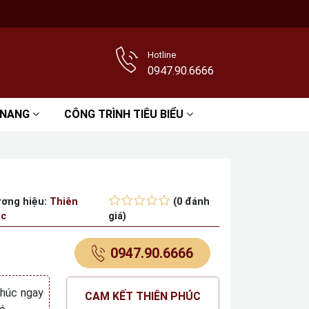
Hotline
0947.90.6666
 NANG
CÔNG TRÌNH TIÊU BIỂU
ơng hiệu:
Thiên
(0 đánh
c
giá)
0947.90.6666
Phúc ngay
CAM KẾT THIÊN PHÚC