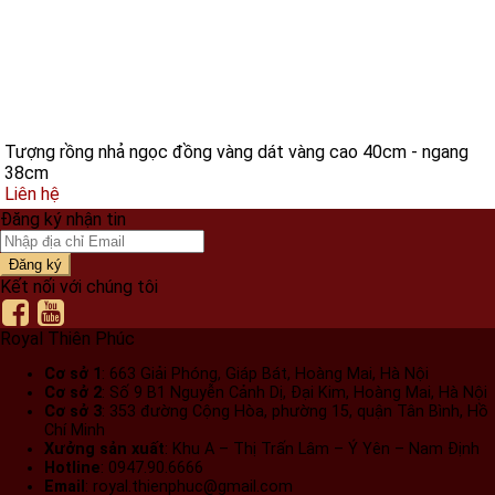
Tượng rồng nhả ngọc đồng vàng dát vàng cao 40cm - ngang
38cm
Liên hệ
Đăng ký nhận tin
Đăng ký
Kết nối với chúng tôi
Royal Thiên Phúc
Cơ sở 1
: 663 Giải Phóng, Giáp Bát, Hoàng Mai, Hà Nội​
Cơ sở 2
: Số 9 B1 Nguyễn Cảnh Dị, Đại Kim, Hoàng Mai, Hà Nội​
Cơ sở 3
: 353 đường Cộng Hòa, phường 15, quận Tân Bình, Hồ
Chí Minh
Xưởng sản xuất
: Khu A – Thị Trấn Lâm – Ý Yên – Nam Định​
Hotline
: 0947.90.6666
Email
: royal.thienphuc@gmail.com