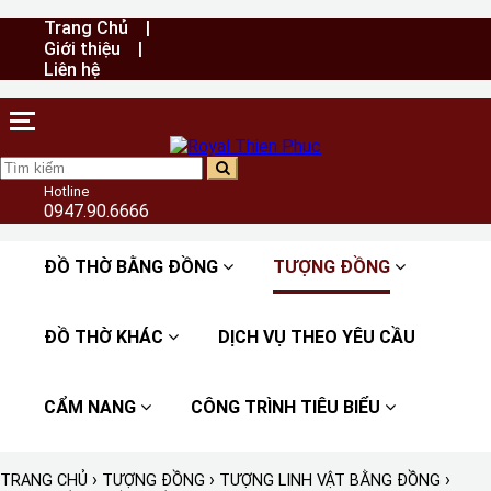
Trang Chủ
Giới thiệu
Liên hệ
Hotline
0947.90.6666
ĐỒ THỜ BẰNG ĐỒNG
TƯỢNG ĐỒNG
ĐỒ THỜ KHÁC
DỊCH VỤ THEO YÊU CẦU
CẨM NANG
CÔNG TRÌNH TIÊU BIỂU
›
›
›
TRANG CHỦ
TƯỢNG ĐỒNG
TƯỢNG LINH VẬT BẰNG ĐỒNG