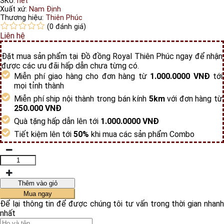
SKU:
hết
Xuất xứ:
Nam Định
Thương hiệu:
Thiên Phúc
(0 đánh giá)
Liên hệ
Đặt mua sản phẩm tại Đồ đồng Royal Thiên Phúc ngay để nhận
được các ưu đãi hấp dẫn chưa từng có.
Miễn phí giao hàng cho đơn hàng từ
1.000.0000 VNĐ
tới
mọi tỉnh thành
Miễn phí ship nội thành trong bán kính
5km
với đơn hàng từ
250.000 VNĐ
Quà tặng hấp dẫn lên tới
1.000.0000 VNĐ
Tiết kiệm lên tới
50%
khi mua các sản phẩm Combo
Thêm vào giỏ
Mua ngay
Để lại thông tin để được chúng tôi tư vấn trong thời gian nhanh
nhất