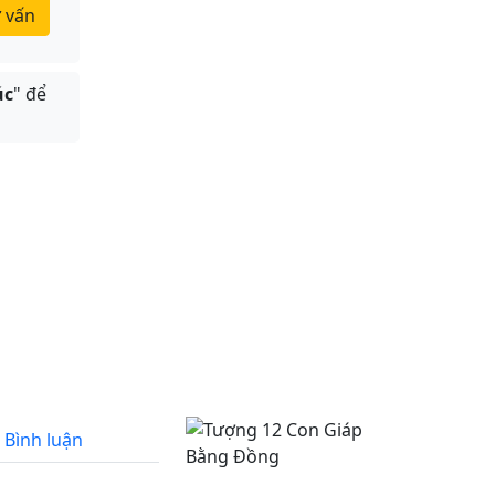
 vấn
úc
" để
Bình luận