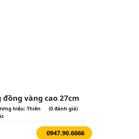
g đồng vàng cao 27cm
ương hiệu:
Thiên
(0 đánh giá)
úc
0947.90.6666