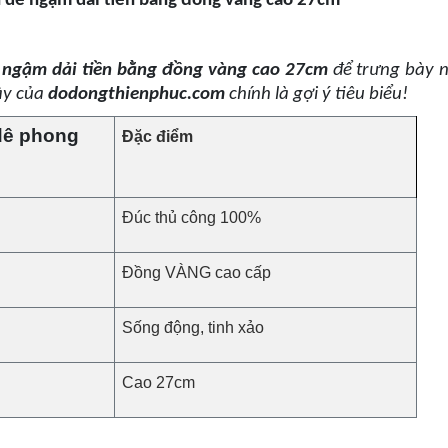
 dê ngậm dải tiền bằng đồng vàng cao 27cm
 ngậm dải tiền bằng đồng vàng cao 27cm
để trưng bày nộ
ây của
dodongthienphuc.com
chính là gợi ý tiêu biểu!
 dê phong
Đặc điểm
Đúc thủ công 100%
Đồng VÀNG cao cấp
Sống động, tinh xảo
Cao 27cm