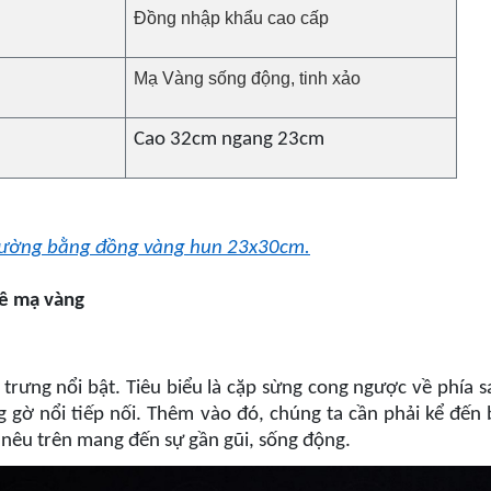
Đồng nhập khẩu cao cấp
Mạ Vàng sống động, tinh xảo
C
ao 32cm ngang 23cm
 Tường bằng đồng vàng hun 23x30cm.
dê mạ vàng
 trưng nổi bật. Tiêu biểu là cặp sừng cong ngược về phía
gờ nổi tiếp nối. Thêm vào đó, chúng ta cần phải kể đến b
c nêu trên mang đến sự gần gũi, sống động.