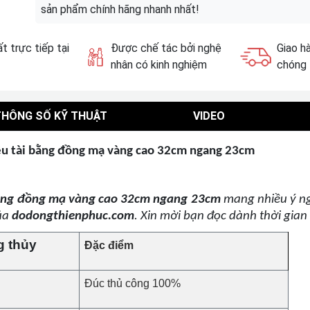
sản phẩm chính hãng nhanh nhất!
t trực tiếp tại
Được chế tác bởi nghệ
Giao h
nhân có kinh nghiệm
chóng
THÔNG SỐ KỸ THUẬT
VIDEO
êu tài bằng đồng mạ vàng cao 32cm ngang 23cm
bằng đồng mạ vàng cao 32cm ngang 23cm
mang nhiều ý n
của
dodongthienphuc.com
. Xin mời bạn đọc dành thời gia
g thủy
Đặc điểm
Đúc thủ công 100%