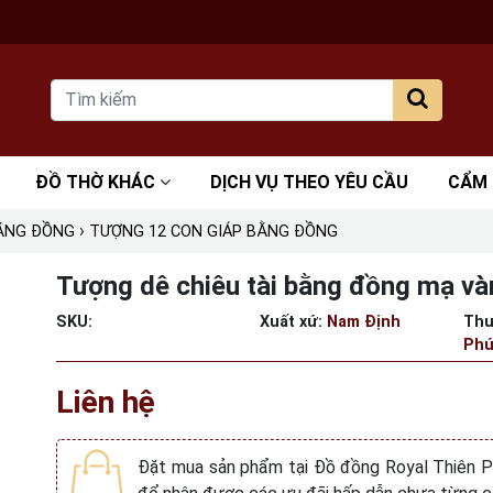
ĐỒ THỜ KHÁC
DỊCH VỤ THEO YÊU CẦU
CẨM
›
BẰNG ĐỒNG
TƯỢNG 12 CON GIÁP BẰNG ĐỒNG
Tượng dê chiêu tài bằng đồng mạ 
SKU:
Xuất xứ:
Nam Định
Thư
Phú
Liên hệ
Đặt mua sản phẩm tại Đồ đồng Royal Thiên 