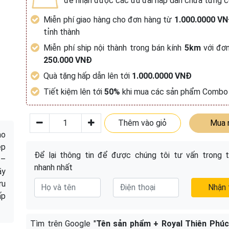
để nhận được các ưu đãi hấp dẫn chưa từng c
Miễn phí giao hàng cho đơn hàng từ
1.000.0000 V
tỉnh thành
Miễn phí ship nội thành trong bán kính
5km
với đơn
250.000 VNĐ
Quà tặng hấp dẫn lên tới
1.000.0000 VNĐ
Tiết kiệm lên tới
50%
khi mua các sản phẩm Combo
Thêm vào giỏ
Mua 
ao
ẹp
Để lại thông tin để được chúng tôi tư vấn trong t
 –
nhanh nhất
ãy
ữu
Nhận 
ấp
Tìm trên Google "
Tên sản phẩm + Royal Thiên Phúc