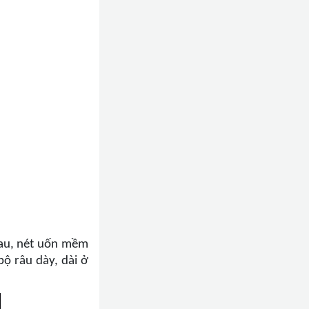
 sau, nét uốn mềm
ộ râu dày, dài ở