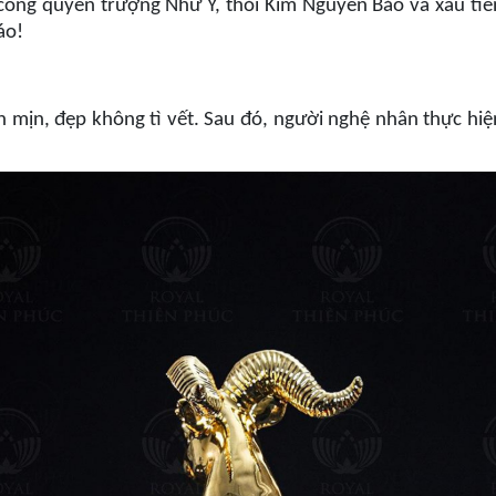
 cõng quyền trượng Như Ý, thỏi Kim Nguyên Bảo và xâu tiề
áo!
 mịn, đẹp không tì vết. Sau đó, người nghệ nhân thực hiệ