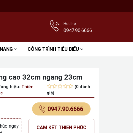
Hotline
0947.90.6666
 NANG
CÔNG TRÌNH TIÊU BIỂU
vàng cao 32cm ngang 23cm
ơng hiệu:
Thiên
(0 đánh
c
giá)
0947.90.6666
Phúc ngay
CAM KẾT THIÊN PHÚC