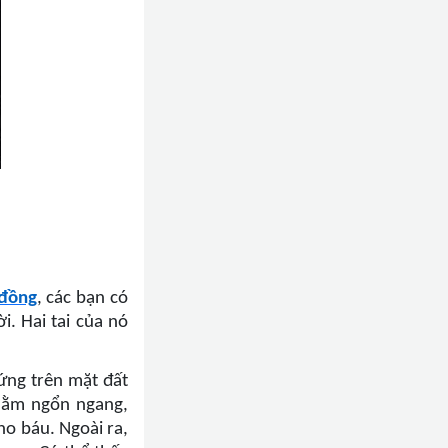
 đồng
, các bạn có
. Hai tai của nó
ứng trên mặt đất
 nằm ngổn ngang,
ho báu. Ngoài ra,