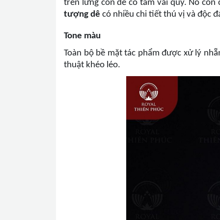
trên lưng con dê có tấm vải quý. Nó còn
tượng dê
có nhiều chi tiết thú vị và độc đ
Tone màu
Toàn bộ bề mặt tác phẩm được xử lý nhẵn
thuật khéo léo.