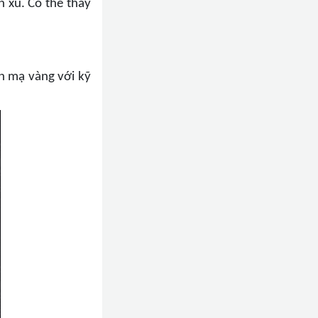
n xu. Có thể thấy
n mạ vàng với kỹ