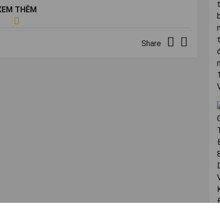
XEM THÊM
Share
 bằng thờ cao cấp
iếc ghế hay cũng có thể là hình dạng giống như chiếc