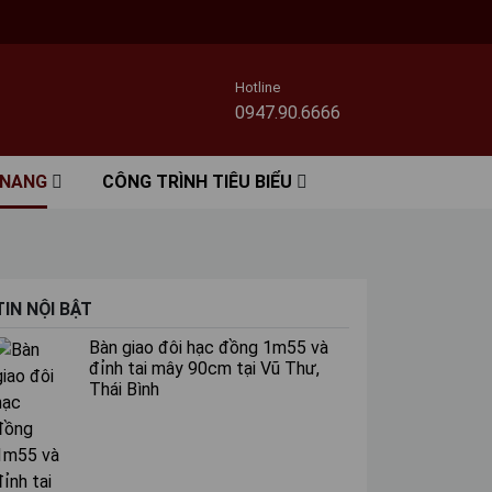
Hotline
0947.90.6666
 NANG
CÔNG TRÌNH TIÊU BIỂU
TIN NỘI BẬT
Bàn giao đôi hạc đồng 1m55 và
đỉnh tai mây 90cm tại Vũ Thư,
Thái Bình