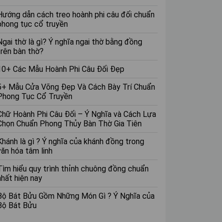
Hướng dẫn cách treo hoành phi câu đối chuẩn
phong tục cổ truyền
Ngai thờ là gì? Ý nghĩa ngai thờ bằng đồng
trên bàn thờ?
10+ Các Mẫu Hoành Phi Câu Đối Đẹp
5+ Mẫu Cửa Võng Đẹp Và Cách Bày Trí Chuẩn
Phong Tục Cổ Truyền
Chữ Hoành Phi Câu Đối – Ý Nghĩa và Cách Lựa
Chọn Chuẩn Phong Thủy Bàn Thờ Gia Tiên
Khánh là gì ? Ý nghĩa của khánh đồng trong
văn hóa tâm linh
Tìm hiểu quy trình thỉnh chuông đồng chuẩn
nhất hiện nay
Bộ Bát Bửu Gồm Những Món Gì ? Ý Nghĩa của
Bộ Bát Bửu