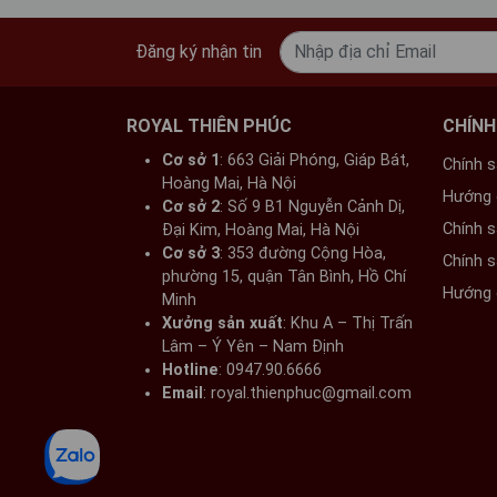
Ngai thờ bằng đồng mang ý nghĩa và cách bố t
những điều tốt lành.
Đăng ký nhận tin
Vị trí đặt ngai thờ vô cùng quan trọng và có 
cúng, ngai thờ đồng sẽ được đặt tại vị trí ở 
ROYAL THIÊN PHÚC
CHÍNH
trong sản phẩm sẽ được đặt bài vị mang hình 
đình.
Cơ sở 1
: 663 Giải Phóng, Giáp Bát,
Chính 
Hoàng Mai, Hà Nội​
Hướng 
Gia chủ đặt ở phía trong cùng tại ban thờ, n
Cơ sở 2
: Số 9 B1 Nguyễn Cảnh Dị,
những bậc tổ tiên và cấp bậc cao nhất. Nhờ v
Chính 
Đại Kim, Hoàng Mai, Hà Nội​
Cơ sở 3
: 353 đường Cộng Hòa,
và chứng giám, phù hộ độ trì cho con cháu tron
Chính 
phường 15, quận Tân Bình, Hồ Chí
hưng thịnh.
Hướng 
Minh
Xưởng sản xuất
: Khu A – Thị Trấn
Ngoài ra, gia chủ cần đặc biệt lưu ý một vài ý
Lâm – Ý Yên – Nam Định​
Hotline
Gia chủ tránh đặt ngai thờ úp vào phía bê
: 0947.90.6666
Email
: royal.thienphuc@gmail.com
Gia chủ không nên đặt ngai thờ ngang vớ
Gia chủ không nên đặt ngai thờ ngang vớ
Gia chủ nên thường xuyên vệ sinh để giữ 