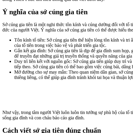
Ý nghĩa của sớ cúng gia tiên
Sớ cúng gia tiên là một nghi thức tôn kính và cúng dường đối với tổ 
đức của người Việt. Ý nghĩa của sớ cúng gia tiên có thể được hiểu th
Tôn kính tổ tiên: Sớ cúng gia tiên thể hiện lòng tôn kính và tri
của tổ tiên trong việc bảo vệ và phát triển gia tộc.
Gắn kết gia đình: Sớ cúng gia tiên là dịp để gia đình sum họp, g
để truyền đạt những giá trị truyền thống và quyền năng của gia
Duy trì liên kết với nguồn gốc: Sớ cúng gia tiên giúp duy trì v
tiếp theo. Sớ cúng gia tiên có thể bao gồm việc cúng bái, dâng
Mở đường cho sự may mắn: Theo quan niệm dân gian, sớ cúng gi
thiêng liêng, có thể giúp gia đình tránh khỏi tai họa và thuận lợ
Như vậy, trong tâm người Việt luôn luôn tin tưởng sự phù hộ của tổ ti
sống gia đình và con cháu báo cáo gia đình.
Cách viết sớ gia tiên đúng chuẩn