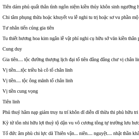
Tiên dám phủ quất thân tình ngôn niệm kiền thủy khôn sinh ngưỡng h
Chi tâm phụng thừa hoặc khuyết vu lễ nghi tu trị hoặc sơ vu phần mộ
Tư nhân tiến cúng gia tiên
Tu thiết hương hoa kim ngân lễ vật phỉ nghi cụ hữu sớ văn kiền thân
Cung duy
Gia tiên.... tộc đường thượng lịch đại tổ tiên đẳng đẳng chư vị chân l
Vị tiền....tộc triều bà cô tổ chân linh
Vị tiền.... tộc ông mãnh tổ chân linh
Vị tiền cung vọng
Tiên linh
Phủ thuỷ hâm nạp giám truy tu trí khôn dĩ diễn dĩ thừa thi phủ hữu tr
Kỳ tử tôn nhi hữu lợi thuỳ tộ dận vu vô cương tông tự trường lưu hư
Tổ đức âm phù chi lực dã Thiên vận... niên.... nguyệt.... nhật thần kh