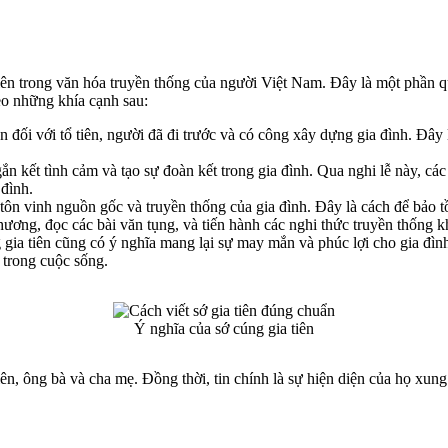
tiên trong văn hóa truyền thống của người Việt Nam. Đây là một phần qu
eo những khía cạnh sau:
 ân đối với tổ tiên, người đã đi trước và có công xây dựng gia đình. Đâ
ắn kết tình cảm và tạo sự đoàn kết trong gia đình. Qua nghi lễ này, các 
 đình.
à tôn vinh nguồn gốc và truyền thống của gia đình. Đây là cách để bảo tồ
 hương, đọc các bài văn tụng, và tiến hành các nghi thức truyền thống k
a tiên cũng có ý nghĩa mang lại sự may mắn và phúc lợi cho gia đình
i trong cuộc sống.
Ý nghĩa của sớ cúng gia tiên
ên, ông bà và cha mẹ. Đồng thời, tin chính là sự hiện diện của họ xung 