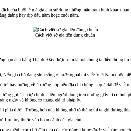
 đích của buổi lễ mà gia chủ sử dụng những mẫu trạm hình khác nhau 
hàng tháng hay dịp đầu năm hoặc cuối năm.
Cách viết sớ gia tiên đúng chuẩn
hạn ách bằng Thánh: Đây được xem là nơi chúng ta điền thông tin về 
u gia chủ đang sinh sống ở nước ngoài thì viết: Việt Nam quốc hiện 
 tới hay hướng về. Trường hợp nếu địa chỉ chúng ta quá dài để viết m
 thường gọi. Tên tự chính là tên người dùng trên những giấy tờ có tính 
 hàng ngày và không có mang giá trị pháp lý.
hi phía dưới. Trường hợp nếu không nhớ rõ tháng thì ta ghi đương thiê
Phù Lưu tùy thuộc vào hoàn cảnh của gia chủ.
i cung mệnh, các chữ đầu tiên của các dòng không được viết cao hơn ch