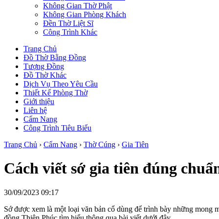
Không Gian Thờ Phật
Không Gian Phòng Khách
Đền Thờ Liệt Sĩ
Công Trình Khác
Trang Chủ
Đồ Thờ Bằng Đồng
Tượng Đồng
Đồ Thờ Khác
Dịch Vụ Theo Yêu Cầu
Thiết Kế Phòng Thờ
Giới thiệu
Liên hệ
Cẩm Nang
Công Trình Tiêu Biểu
Trang Chủ
›
Cẩm Nang
›
Thờ Cúng
›
Gia Tiên
Cách viết sớ gia tiên đúng chuẩ
30/09/2023 09:17
Sớ được xem là một loại văn bản cổ dùng để trình bày những mong mu
đồng Thiên Phúc tìm hiểu thông qua bài viết dưới đây.