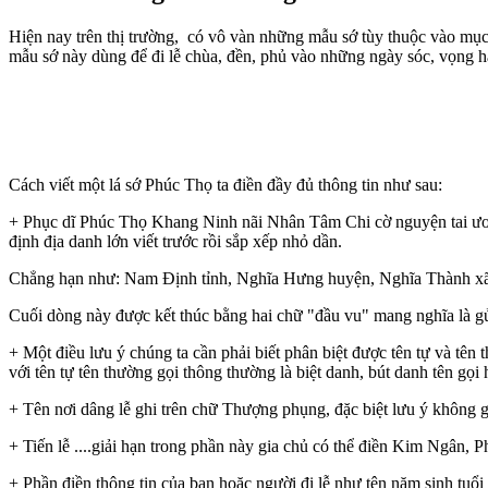
Hiện nay trên thị trường, có vô vàn những mẫu sớ tùy thuộc vào mục
mẫu sớ này dùng để đi lễ chùa, đền, phủ vào những ngày sóc, vọng 
Cách viết một lá sớ Phúc Thọ ta điền đầy đủ thông tin như sau:
+ Phục dĩ Phúc Thọ Khang Ninh nãi Nhân Tâm Chi cờ nguyện tai ương 
định địa danh lớn viết trước rồi sắp xếp nhỏ dần.
Chẳng hạn như: Nam Định tỉnh, Nghĩa Hưng huyện, Nghĩa Thành xã, Nế
Cuối dòng này được kết thúc bằng hai chữ "đầu vu" mang nghĩa là gửi
+ Một điều lưu ý chúng ta cần phải biết phân biệt được tên tự và tên
với tên tự tên thường gọi thông thường là biệt danh, bút danh tên gọi
+ Tên nơi dâng lễ ghi trên chữ Thượng phụng, đặc biệt lưu ý không g
+ Tiến lễ ....giải hạn trong phần này gia chủ có thể điền Kim Ngân, 
+ Phần điền thông tin của bạn hoặc người đi lễ như tên năm sinh tuổ