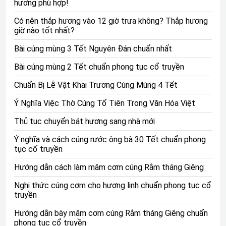
hương phù hợp!
Có nên thắp hương vào 12 giờ trưa không? Thắp hương
giờ nào tốt nhất?
Bài cúng mùng 3 Tết Nguyên Đán chuẩn nhất
Bài cúng mùng 2 Tết chuẩn phong tục cổ truyền
Thắp hương là tục lệ truyền thống
Chuẩn Bị Lễ Vật Khai Trương Cúng Mùng 4 Tết
Dù giàu sang hay nghèo khó thì tục lệ này vẫn đều
Ý Nghĩa Việc Thờ Cúng Tổ Tiên Trong Văn Hóa Việt
được thực hiện. Dù là mâm lễ to hay mâm lễ nhỏ thì đều
Thủ tục chuyển bát hương sang nhà mới
cần phải thực hiện đúng ngày, đúng nghi thức và phong
thủy.
Ý nghĩa và cách cúng rước ông bà 30 Tết chuẩn phong
tục cổ truyền
Xem thêm:
Cúng giỗ đầu theo Phật giáo như thế nào?
Hướng dẫn cách làm mâm cơm cúng Rằm tháng Giêng
Hướng dẫn cách thắp hương 100
Nghi thức cúng cơm cho hương linh chuẩn phong tục cổ
ngày sau khi bốc bát hương
truyền
Khi gia chủ thắp hương 100 ngày sau khi bốc bát hương
Hướng dẫn bày mâm cơm cúng Rằm tháng Giêng chuẩn
phong tục cổ truyền
chứa đựng rất nhiều ý nghĩa vô cùng tốt đẹp trong