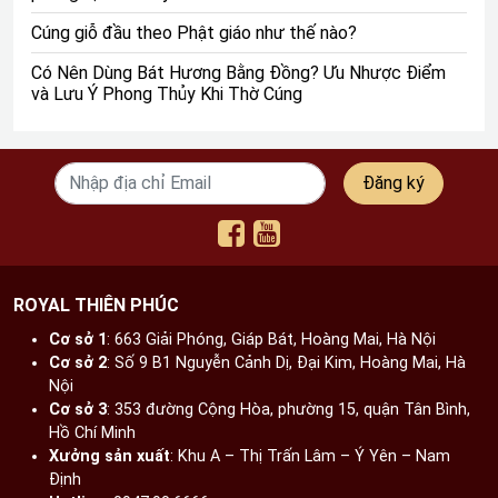
truyền thống tín ngưỡng của người Việt. Bởi vậy, cách
Cúng giỗ đầu theo Phật giáo như thế nào?
nghi thức tiến hành này luôn được chú trọng thực hiện
Có Nên Dùng Bát Hương Bằng Đồng? Ưu Nhược Điểm
một cách đầy đủ và trang nghiêm.
và Lưu Ý Phong Thủy Khi Thờ Cúng
Để tránh phạm lỗi trong phong thủy và xảy ra những điều
thiếu sót không đáng có trong việc thắp hương 100
ngày sau khi bốc bát hương thì cần thực hiện đúng theo
Đăng ký
hướng dẫn dưới đây:
Mỗi ngày gia chủ thay nước và thắp một nén nhang
vào buổi sáng hoặc buổi tối
Khi thắp hương mong cầu điều gì thì gia chủ cần
ROYAL THIÊN PHÚC
phải thắp 3 nén và cắm từng nén theo hàng ngang
Cơ sở 1
: 663 Giải Phóng, Giáp Bát, Hoàng Mai, Hà Nội​
Vào ngày tuần, ngày rằm,... gia chủ cần thắp 5 nén
Cơ sở 2
: Số 9 B1 Nguyễn Cảnh Dị, Đại Kim, Hoàng Mai, Hà
hương và hãy cắm theo hình chữ thập
Nội​
Mỗi lần thắp hương đều cần phải là số lẻ. Bởi số lẻ
Cơ sở 3
: 353 đường Cộng Hòa, phường 15, quận Tân Bình,
đại diện cho tính dương và cũng là cách thể hiện
Hồ Chí Minh
Xưởng sản xuất
: Khu A – Thị Trấn Lâm – Ý Yên – Nam
lòng thành kính của người trần đối với tổ tiên.
Định​
Gia chủ nên chọn những loại hương cuốn tàn để giữ