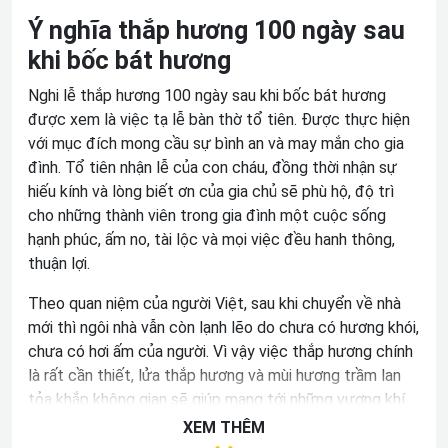
Ý nghĩa thắp hương 100 ngày sau
khi bốc bát hương
Nghi lễ thắp hương 100 ngày sau khi bốc bát hương
được xem là việc tạ lễ bàn thờ tổ tiên. Được thực hiện
với mục đích mong cầu sự bình an và may mắn cho gia
đình. Tổ tiên nhận lễ của con cháu, đồng thời nhận sự
hiếu kính và lòng biết ơn của gia chủ sẽ phù hộ, độ trì
cho những thành viên trong gia đình một cuộc sống
hạnh phúc, ấm no, tài lộc và mọi việc đều hanh thông,
thuận lợi.
Theo quan niệm của người Việt, sau khi chuyển về nhà
mới thì ngôi nhà vẫn còn lạnh lẽo do chưa có hương khói,
chưa có hơi ấm của người. Vì vậy việc thắp hương chính
là rất cần thiết, lửa thắp hương và mùi hương trầm lan
tỏa khắp không gian sẽ giúp mang tới những vượng khí
và sự ấm áp cho ngôi nhà. Bởi vậy, tục lệ cúng 100 ngày
XEM THÊM
sau khi bốc bát hương đã dần trở thành nghi lễ không