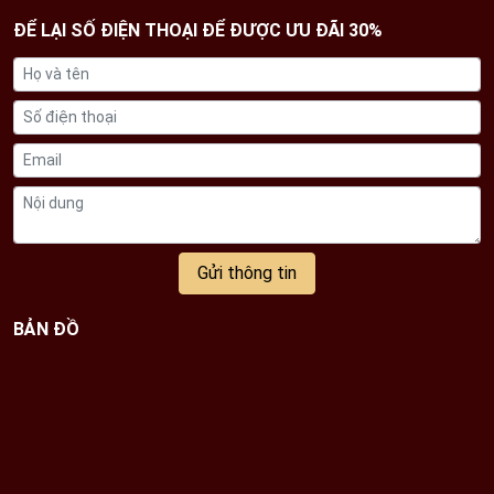
hạ xuống thay mới.
ĐỂ LẠI SỐ ĐIỆN THOẠI ĐỂ ĐƯỢC ƯU ĐÃI 30%
Quả: Gia chủ cũng chỉ được dùng quả tươi và tuyệt
đối không sử dụng cúng quả giả. Chọn những loại
quả có màu sắc đẹp, tươi mới. Đồng thời tránh chọn
quả bị dập, hỏng.
Tiền vàng mã, cau trầu và vôi trắng,...
Gửi thông tin
BẢN ĐỒ