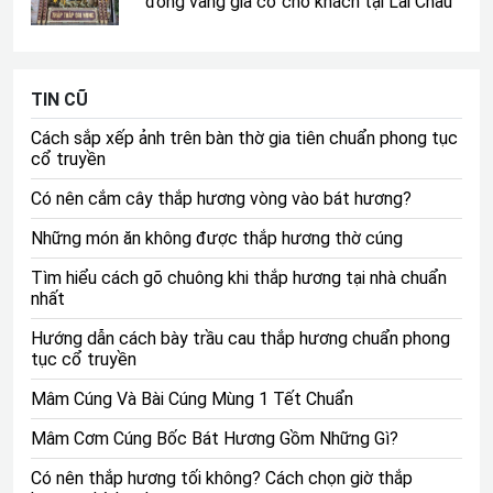
đồng vàng giả cổ cho khách tại Lai Châu
Ngoài ra, truyền thống uống nước nhớ nguồn đều ghi nhớ
công ơn tổ tiên là nét đẹp văn hóa từ ngàn đời xưa của
dân tộc Việt ta. Nét đẹp này vẫn được lưu truyền nhiều
TIN CŨ
thế hệ từ xưa đến nay. Vì thế, dường như nghi lễ thắp
hương 100 ngày sau khi bốc bát hương không thể thiếu
Cách sắp xếp ảnh trên bàn thờ gia tiên chuẩn phong tục
cổ truyền
đối với mọi người dân sau khi về nhà mới.
Có nên cắm cây thắp hương vòng vào bát hương?
Điều này không chỉ đơn thuần là việc thờ cúng tổ tiên
để mong cầu tài lộc. Đồng thời đây cũng là cách để thế
Những món ăn không được thắp hương thờ cúng
hệ con cháu bày tỏ lòng hiếu kính và sự hiếu thảo của
Tìm hiểu cách gõ chuông khi thắp hương tại nhà chuẩn
mình đối với Đức Phật, thần linh, tiên tổ đã phù hộ độ trì
nhất
cho con cháu được cuộc sống ấm no, hạnh phúc và bình
Hướng dẫn cách bày trầu cau thắp hương chuẩn phong
an như ngày hôm nay.
tục cổ truyền
Mâm Cúng Và Bài Cúng Mùng 1 Tết Chuẩn
Mâm Cơm Cúng Bốc Bát Hương Gồm Những Gì?
Có nên thắp hương tối không? Cách chọn giờ thắp