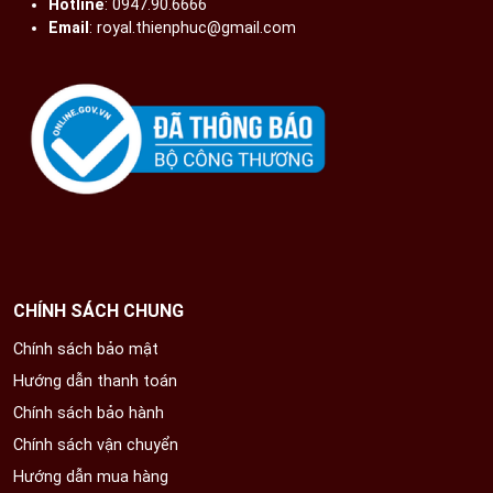
Hotline
: 0947.90.6666
lại được tàn hương sau khi hương cháy hết. Bởi điều
Email
: royal.thienphuc@gmail.com
này sẽ làm bát hương trông đẹp mắt, ấm cúng và
tụ khí tốt hơn
Những lễ vật cần thiết thắp hương 100 ngày sau khi bốc
bát hương
Gạo và muối: Hai nguyên liệu vô cùng cần thiết và
mỗi loại để riêng trong một chiếc đĩa nhỏ
Nước sạch: Đựng trong chén nhỏ cùng với lượng
nước bằng khoảng ⅔ miệng chén
2 cây nến hoặc 2 cây đèn cầy: Nến và đèn được
CHÍNH SÁCH CHUNG
xem là nơi giữ lửa giúp mang tới sự ấm cúng và
vượng khí cho bàn thờ cũng như không gian thờ tự.
Chính sách bảo mật
Hương: Gia chủ nên lựa chọn hương cuốn tàn và
Hướng dẫn thanh toán
thêm một ít hóa chất độc hại
Chính sách bảo hành
Hoa thắp hương: Gia chủ luôn phải lựa chọn là hoa
Chính sách vận chuyển
tươi, tuyệt đối không được dùng hoa giả. Sau 1
ngày thắp hương hoặc khi hoa héo thì gia chủ phải
Hướng dẫn mua hàng