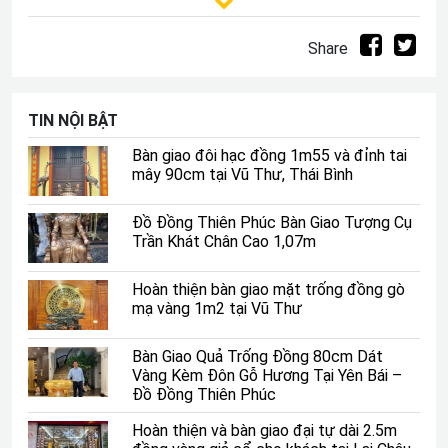
thể thiếu sau khi nhập trạch.
Share
TIN NỘI BẬT
Bàn giao đôi hạc đồng 1m55 và đỉnh tai
mây 90cm tại Vũ Thư, Thái Bình
Đồ Đồng Thiên Phúc Bàn Giao Tượng Cụ
Trần Khát Chân Cao 1,07m
Hoàn thiện bàn giao mặt trống đồng gò
mạ vàng 1m2 tại Vũ Thư
Ý nghĩa thắp hương 100 ngày sau khi bốc bát hương
Bàn Giao Quả Trống Đồng 80cm Dát
Thời gian đầu sau khi nhập trạch, gia chủ cần phải thắp
Vàng Kèm Đôn Gỗ Hương Tại Yên Bái –
hương để căn nhà thêm phần ấm áp và linh thiêng. Điều
Đồ Đồng Thiên Phúc
này sẽ giúp tụ khí và đem lại vượng khí, sự hưng thịnh
Hoàn thiện và bàn giao đại tự dài 2.5m
cho gia đình.