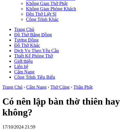
Không Gian Thờ Phật
Không Gian Phòng Khách
Đền Thờ Liệt Sĩ
Công Trình Khác
Trang Chủ
Đồ Thờ Bằng Đồng
Tượng Đồng
Đồ Thờ Khác
Dịch Vụ Theo Yêu Cầu
Thiết Kế Phòng Thờ
Giới thiệu
Liên hệ
Cẩm Nang
Công Trình Tiêu Biểu
Trang Chủ
›
Cẩm Nang
›
Thờ Cúng
›
Thần Phật
Có nên lập bàn thờ thiên hay
không?
17/10/2024 21:59