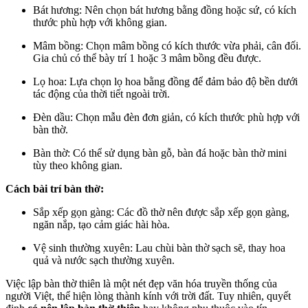
Bát hương: Nên chọn bát hương bằng đồng hoặc sứ, có kích
thước phù hợp với không gian.
Mâm bồng: Chọn mâm bồng có kích thước vừa phải, cân đối.
Gia chủ có thể bày trí 1 hoặc 3 mâm bồng đều được.
Lọ hoa: Lựa chọn lọ hoa bằng đồng để đảm bảo độ bền dưới
tác động của thời tiết ngoài trời.
Đèn dầu: Chọn mẫu đèn đơn giản, có kích thước phù hợp với
bàn thờ.
Bàn thờ: Có thể sử dụng bàn gỗ, bàn đá hoặc bàn thờ mini
tùy theo không gian.
Cách bài trí bàn thờ:
Sắp xếp gọn gàng: Các đồ thờ nên được sắp xếp gọn gàng,
ngăn nắp, tạo cảm giác hài hòa.
Vệ sinh thường xuyên: Lau chùi bàn thờ sạch sẽ, thay hoa
quả và nước sạch thường xuyên.
Việc lập bàn thờ thiên là một nét đẹp văn hóa truyền thống của
người Việt, thể hiện lòng thành kính với trời đất. Tuy nhiên, quyết