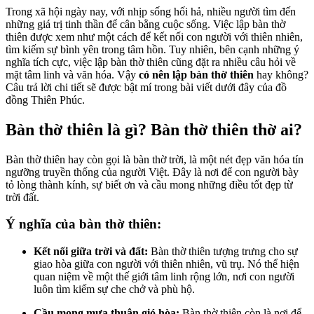
Trong xã hội ngày nay, với nhịp sống hối hả, nhiều người tìm đến
những giá trị tinh thần để cân bằng cuộc sống. Việc lập bàn thờ
thiên được xem như một cách để kết nối con người với thiên nhiên,
tìm kiếm sự bình yên trong tâm hồn. Tuy nhiên, bên cạnh những ý
nghĩa tích cực, việc lập bàn thờ thiên cũng đặt ra nhiều câu hỏi về
mặt tâm linh và văn hóa. Vậy
có nên lập bàn thờ thiên
hay không?
Câu trả lời chi tiết sẽ được bật mí trong bài viết dưới đây của đồ
đồng Thiên Phúc.
Bàn thờ thiên là gì? Bàn thờ thiên thờ ai?
Bàn thờ thiên hay còn gọi là bàn thờ trời, là một nét đẹp văn hóa tín
ngưỡng truyền thống của người Việt. Đây là nơi để con người bày
tỏ lòng thành kính, sự biết ơn và cầu mong những điều tốt đẹp từ
trời đất.
Ý nghĩa của bàn thờ thiên:
Kết nối giữa trời và đất:
Bàn thờ thiên tượng trưng cho sự
giao hòa giữa con người với thiên nhiên, vũ trụ. Nó thể hiện
quan niệm về một thế giới tâm linh rộng lớn, nơi con người
luôn tìm kiếm sự che chở và phù hộ.
Cầu mong mưa thuận gió hòa:
Bàn thờ thiên còn là nơi để