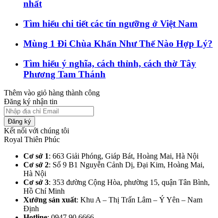
nhất
Tìm hiểu chi tiết các tín ngưỡng ở Việt Nam
Mùng 1 Đi Chùa Khấn Như Thế Nào Hợp Lý?
Tìm hiểu ý nghĩa, cách thỉnh, cách thờ Tây
Phương Tam Thánh
Thêm vào giỏ hàng thành công
Đăng ký nhận tin
Đăng ký
Kết nối với chúng tôi
Royal Thiên Phúc
Cơ sở 1
: 663 Giải Phóng, Giáp Bát, Hoàng Mai, Hà Nội​
Cơ sở 2
: Số 9 B1 Nguyễn Cảnh Dị, Đại Kim, Hoàng Mai,
Hà Nội​
Cơ sở 3
: 353 đường Cộng Hòa, phường 15, quận Tân Bình,
Hồ Chí Minh
Xưởng sản xuất
: Khu A – Thị Trấn Lâm – Ý Yên – Nam
Định​
Hotline
: 0947.90.6666