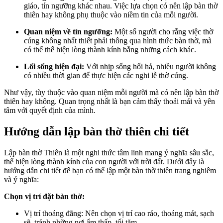
giáo, tín ngưỡng khác nhau. Việc lựa chọn có nên lập bàn thờ
thiên hay không phụ thuộc vào niềm tin của mỗi người.
Quan niệm về tín ngưỡng:
Một số người cho rằng việc thờ
cúng không nhất thiết phải thông qua hình thức bàn thờ, mà
có thể thể hiện lòng thành kính bằng những cách khác.
Lối sống hiện đại:
Với nhịp sống hối hả, nhiều người không
có nhiều thời gian để thực hiện các nghi lễ thờ cúng.
Như vậy, tùy thuộc vào quan niệm mỗi người mà có nên lập bàn thờ
thiên hay không. Quan trọng nhất là bạn cảm thấy thoải mái và yên
tâm với quyết định của mình.
Hướng dẫn lập bàn thờ thiên chi tiết
Lập bàn thờ Thiên là một nghi thức tâm linh mang ý nghĩa sâu sắc,
thể hiện lòng thành kính của con người với trời đất. Dưới đây là
hướng dẫn chi tiết để bạn có thể lập một bàn thờ thiên trang nghiêm
và ý nghĩa:
Chọn vị trí đặt bàn thờ:
Vị trí thoáng đãng: Nên chọn vị trí cao ráo, thoáng mát, sạch
sẽ, tránh những nơi ẩm thấp, tối tăm.