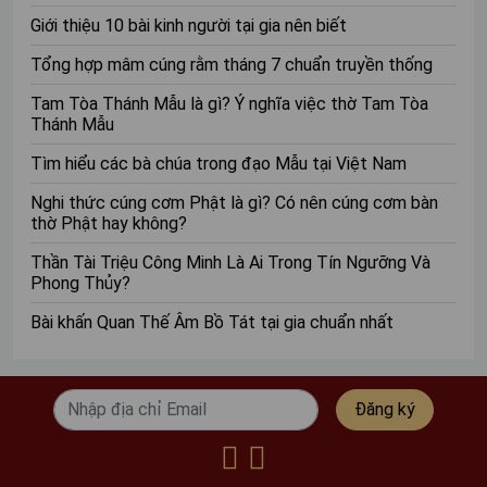
có công năng thần thông, trong đó có thần chú cầu
Giới thiệu 10 bài kinh người tại gia nên biết
tài lộc.
Tổng hợp mâm cúng rằm tháng 7 chuẩn truyền thống
Ưu điểm:
Kinh có nhiều tầng ý nghĩa, giúp tăng trí
tuệ và mang lại nhiều lợi ích khác.
Tam Tòa Thánh Mẫu là gì? Ý nghĩa việc thờ Tam Tòa
Thánh Mẫu
Phần cần chú ý:
Kinh Lăng Nghiêm có cấu trúc
Tìm hiểu các bà chúa trong đạo Mẫu tại Việt Nam
phức tạp, nên tìm hiểu kỹ trước khi tụng.
Nghi thức cúng cơm Phật là gì? Có nên cúng cơm bàn
Kinh Kim Cang
thờ Phật hay không?
Công dụng:
Kinh Kim Cang giúp tăng trí tuệ, mang
Thần Tài Triệu Công Minh Là Ai Trong Tín Ngưỡng Và
lại sự bình an và may mắn. Kinh cũng có những đoạn
Phong Thủy?
kinh giúp cầu tài lộc.
Bài khấn Quan Thế Âm Bồ Tát tại gia chuẩn nhất
Ưu điểm:
Kinh văn ngắn gọn, súc tích, dễ hiểu và
tụng niệm.
Đăng ký
Phần cần chú ý:
Nắm vững ý nghĩa của kinh để
tụng niệm hiệu quả.