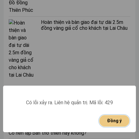
sống, việc tụng kinh sẽ giúp bạn tìm thấy sự bình an và
hy vọng.
Hàng ngày:
Nếu có thể, hãy dành một ít thời gian mỗi
Hoàn thiện và bàn giao đại tự dài 2.5m
đồng vàng giả cổ cho khách tại Lai Châu
ngày để tụng kinh. Việc làm này sẽ giúp bạn luôn giữ
được tâm hồn thanh tịnh và tích cực.
Ngoài ra, bạn cũng có thể lựa chọn tụng kinh vào các
thời điểm sau:
Sáng sớm:
Không khí trong lành, tâm trí tĩnh lặng
là điều kiện lý tưởng để tụng kinh.
Trước khi đi ngủ:
Tụng kinh trước khi ngủ giúp bạn
có một giấc ngủ ngon và những giấc mơ đẹp.
TIN CŨ
Có lỗi xảy ra. Liên hệ quản trị. Mã lỗi: 429
Khi cảm thấy mệt mỏi, căng thẳng:
Tụng kinh
Hướng dẫn cách viết sớ Phúc Lộc Thọ chi tiết nhất
giúp bạn thư giãn, giải tỏa căng thẳng.
Đồng ý
Cúng ông Táo trên ban thờ hay dưới bếp là chuẩn nhất?
5 bài kinh cầu tài lộc may mắn linh
Có nên lập bàn thờ thiên hay không?
nghiệm nhất