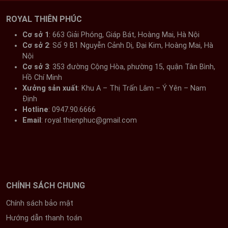
Kinh Địa Tạng
ROYAL THIÊN PHÚC
Công dụng:
Kinh Địa Tạng chủ yếu cầu siêu cho
những người đã khuất, nhưng cũng có những phần
Cơ sở 1
: 663 Giải Phóng, Giáp Bát, Hoàng Mai, Hà Nội​
kinh giúp cầu tài lộc, bình an cho người sống.
Cơ sở 2
: Số 9 B1 Nguyễn Cảnh Dị, Đại Kim, Hoàng Mai, Hà
Nội​
Ưu điểm:
Kinh giúp tăng lòng từ bi và biết ơn tổ
Cơ sở 3
: 353 đường Cộng Hòa, phường 15, quận Tân Bình,
tiên.
Hồ Chí Minh
Xưởng sản xuất
: Khu A – Thị Trấn Lâm – Ý Yên – Nam
Phần cần chú ý:
Nên tìm hiểu kỹ về kinh Địa Tạng
Định​
trước khi tụng niệm.
Hotline
: 0947.90.6666
Email
: royal.thienphuc@gmail.com
Các bài chú cầu tài lộc
Ưu điểm:
Ngắn gọn, dễ nhớ, có thể tụng niệm bất
cứ lúc nào.
Ví dụ:
Chú Đại Bi, chú Tiểu Úc, chú Vãng Sanh...
CHÍNH SÁCH CHUNG
Phần cần chú ý:
Nên tìm hiểu ý nghĩa của từng bài
Chính sách bảo mật
chú trước khi tụng.
Hướng dẫn thanh toán