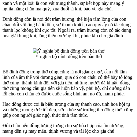
xanh và một loài là con vật trung thành, sự kết hợp này mang ý
nghĩa năng chặn ma quỷ, xua đuổi tà khí, bảo vệ gia chủ.
Đỉnh đồng còn là nơi đốt trầm hương, thể hiện tấm lòng của con
cháu đối với ông bà tổ tiên, sự thanh khiết, cao quý ấy có tác dụng
thanh lọc không khí cực tốt. Ngoài ra, trầm hương còn có tác dụng
hóa giải hung khí, tăng thêm vượng khí, phúc khí cho gia đình.
Ý nghĩa bộ đỉnh đồng trên bàn thờ
Bộ đỉnh đồng trong thờ cúng cũng là nơi giáng ngự, cầu nối tâm
linh của âm thế với dương gian, qua đó con cháu có thể bày tỏ lòng
thờ cúng, thành kính đối với gia tiên, những người đã khuất, đồng
thờ cũng mong cầu gia tiên sẽ luôn bảo vệ, phù hộ, chỉ đường dẫn
lối cho con cháu có được cuộc sống bình an, no đủ, hạnh phúc.
Hạc đồng được coi là biểu tượng của sự thanh cao, tinh hoa hội tụ
và những mong ước tốt đẹp, sức khỏe sự trường thọ đồng thời cũng
giúp con người giác ngộ, thức tỉnh tâm thức.
Đôi chân nến đồng tượng trưng cho sự hòa hợp của âm dương,
mang đến sự may mắn, thịnh vượng và tài lộc cho gia chủ.