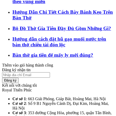
theo vùng miền
Hướng Dẫn Chi Tiết Cách Bày Bánh Kẹo Trên
Bàn Thờ
Bộ Đồ Thờ Gia Tiên Đầy Đủ Gồm Những Gì?
Hướng dẫn cách đặt hũ gạo muối nước trên
bàn thờ chiêu tài đón lộc
Bàn thờ gia tiên để mấy ly mới đúng?
Thêm vào giỏ hàng thành công
Đăng ký nhận tin
Đăng ký
Kết nối với chúng tôi
Royal Thiên Phúc
Cơ sở 1
: 663 Giải Phóng, Giáp Bát, Hoàng Mai, Hà Nội​
Cơ sở 2
: Số 9 B1 Nguyễn Cảnh Dị, Đại Kim, Hoàng Mai,
Hà Nội​
Cơ sở 3
: 353 đường Cộng Hòa, phường 15, quận Tân Bình,