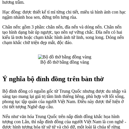
hương trầm.
Hạc đồng: được thiết kế tỉ mỉ từng chi tiết, miêu tả hình ảnh con hạc
ngậm nhành hoa sen, đứng trên lưng rùa.
Chân nến: gồm 3 phần: chân nến, đĩa nến và dóng nến. Chân nến
tạo hình dạng bát úp ngược, tạo nên sự vững chắc. Đĩa nến có hai
kiểu là trơn hoặc chạm khắc hình ảnh tứ linh, song long. Dóng nến
chạm khắc chữ triện đẹp mắt, độc đáo.
Bộ đồ thờ bằng đồng vàng
Ý nghĩa bộ đỉnh đồng trên bàn thờ
Bộ đỉnh đồng có nguồn gốc từ Trung Quốc nhưng được du nhập và
sáng tạo mang lại giá trị tâm linh thiêng liêng, phù hợp với lối sống,
phong tục tập quán của người Việt Nam. Điều này được thể hiện ở
chi tiết tượng Nghê đạp cầu.
Nếu như văn hóa Trung Quốc trên nắp đỉnh đồng khắc họa hình
tượng con Lân, thì nắp đỉnh đồng của người Việt Nam là con nghê -
được hình tượng hóa từ sử tử và chó dữ, một loài là chúa tể rừng