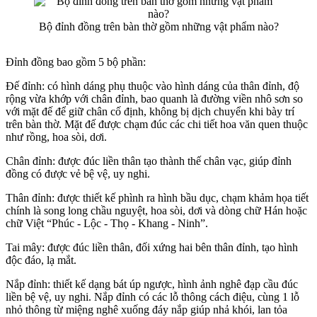
Bộ đỉnh đồng trên bàn thờ gồm những vật phẩm nào?
Đỉnh đồng bao gồm 5 bộ phần:
Đế đỉnh: có hình dáng phụ thuộc vào hình dáng của thân đỉnh, độ
rộng vừa khớp với chân đỉnh, bao quanh là đường viền nhô sơn so
với mặt đế để giữ chân cố định, không bị dịch chuyển khi bày trí
trên bàn thờ. Mặt đế được chạm đúc các chi tiết hoa văn quen thuộc
như rồng, hoa sòi, dơi.
Chân đỉnh: được đúc liền thân tạo thành thế chân vạc, giúp đỉnh
đồng có được vẻ bệ vệ, uy nghi.
Thân đỉnh: được thiết kế phình ra hình bầu dục, chạm khảm họa tiết
chính là song long chầu nguyệt, hoa sòi, dơi và dòng chữ Hán hoặc
chữ Việt “Phúc - Lộc - Thọ - Khang - Ninh”.
Tai mây: được đúc liền thân, đối xứng hai bên thân đỉnh, tạo hình
độc đáo, lạ mắt.
Nắp đỉnh: thiết kế dạng bát úp ngược, hình ảnh nghê đạp cầu đúc
liền bệ vệ, uy nghi. Nắp đỉnh có các lỗ thông cách điệu, cùng 1 lỗ
nhỏ thông từ miệng nghê xuống đáy nắp giúp nhả khói, lan tỏa