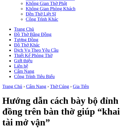
Không Gian Thờ Phật
Không Gian Phòng Khách
Đền Thờ Liệt Sĩ
Công Trình Khác
Trang Chủ
Đồ Thờ Bằng Đồng
Tượng Đồng
Đồ Thờ Khác
Dịch Vụ Theo Yêu Cầu
Thiết Kế Phòng Thờ
Giới thiệu
Liên hệ
Cẩm Nang
Công Trình Tiêu Biểu
Trang Chủ
›
Cẩm Nang
›
Thờ Cúng
›
Gia Tiên
Hướng dẫn cách bày bộ đỉnh
đồng trên bàn thờ giúp “khai
tài mở vận”