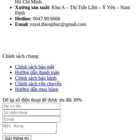
Hồ Chí Minh
Xưởng sản xuất
: Khu A – Thị Trấn Lâm – Ý Yên – Nam
Định​
Hotline
: 0947.90.6666
Email
: royal.thienphuc@gmail.com
Chính sách chung
Chính sách bảo mật
Hướng dẫn thanh toán
Chính sách bảo hành
Chính sách vận chuyển
Hướng dẫn mua hàng
Để lại số điện thoại để được ưu đãi 30%
Gửi thông tin